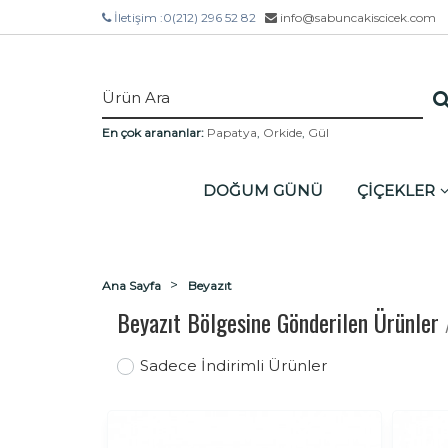
İletişim :
0(212) 296 52 82
info@sabuncakiscicek.com
En çok arananlar:
Papatya
,
Orkide
,
Gül
DOĞUM GÜNÜ
ÇİÇEKLER
Ana Sayfa
Beyazıt
Beyazıt Bölgesine Gönderilen Ürünler
Sadece İndirimli Ürünler