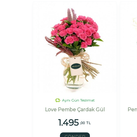
Aynı Gün Teslimat
Love Pembe Çardak Gül
Pem
1.495
,00 TL