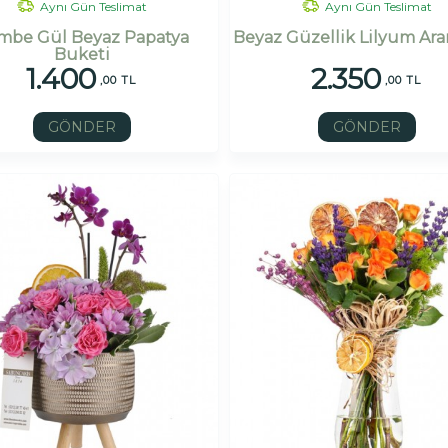
Aynı Gün Teslimat
Aynı Gün Teslimat
mbe Gül Beyaz Papatya
Beyaz Güzellik Lilyum Ar
Buketi
1.400
2.350
,00 TL
,00 TL
GÖNDER
GÖNDER