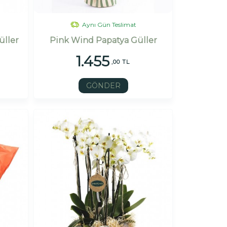
Aynı Gün Teslimat
üller
Pink Wind Papatya Güller
1.455
,00 TL
GÖNDER