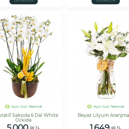
GÖNDER
GÖNDER
Aynı Gün Teslimat
Aynı Gün Teslimat
ratif Saksıda 6 Dal White
Beyaz Lilyum Aranjma
Orkide
5.000
1.649
,00 TL
,00 TL