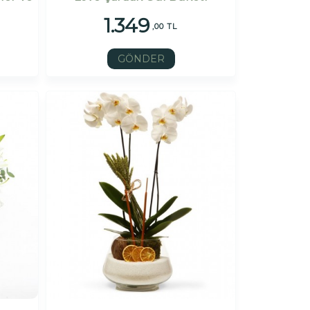
1.349
,00 TL
GÖNDER