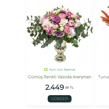
Aynı Gün Teslimat
Gümüş Renkli Vazoda Aranjman
Turun
2.449
,00 TL
GÖNDER