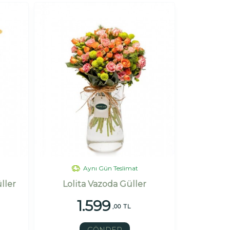
Aynı Gün Teslimat
ller
Lolita Vazoda Güller
1.599
,00 TL