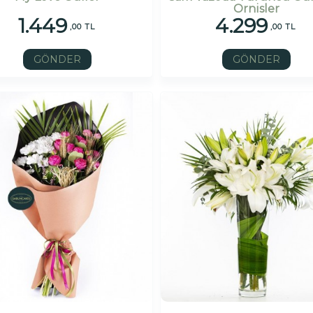
Ornisler
1.449
4.299
,00 TL
,00 TL
GÖNDER
GÖNDER