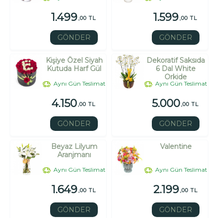
1.499
1.599
,00 TL
,00 TL
GÖNDER
GÖNDER
Kişiye Özel Siyah
Dekoratif Saksıda
Kutuda Harf Gül
6 Dal White
Orkide
Aynı Gün Teslimat
Aynı Gün Teslimat
4.150
5.000
,00 TL
,00 TL
GÖNDER
GÖNDER
Beyaz Lilyum
Valentine
Aranjmanı
Aynı Gün Teslimat
Aynı Gün Teslimat
1.649
2.199
,00 TL
,00 TL
GÖNDER
GÖNDER