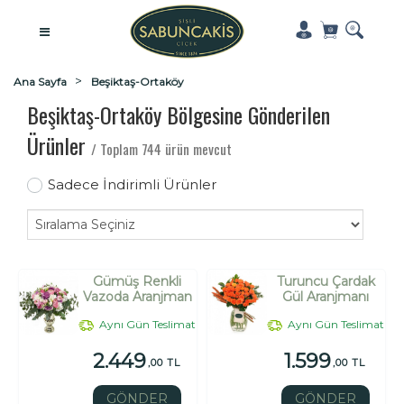
Ana Sayfa
Beşiktaş-Ortaköy
Beşiktaş-Ortaköy Bölgesine Gönderilen
Ürünler
/ Toplam 744 ürün mevcut
Sadece İndirimli Ürünler
Gümüş Renkli
Turuncu Çardak
Vazoda Aranjman
Gül Aranjmanı
Aynı Gün Teslimat
Aynı Gün Teslimat
2.449
1.599
,00 TL
,00 TL
GÖNDER
GÖNDER