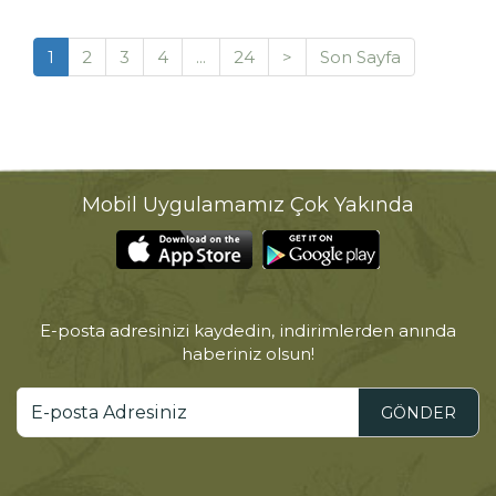
1
2
3
4
...
24
>
Son Sayfa
Mobil Uygulamamız Çok Yakında
E-posta adresinizi kaydedin, indirimlerden anında
haberiniz olsun!
GÖNDER