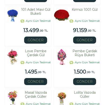
101 Adet Mavi Gül
Kırmızı 1001 Gül
Buketi
Aynı Gün Teslimat
Aynı Gün Teslimat
13.499
91.159
,00 TL
,00 TL
GÖNDER
GÖNDER
Love Pembe
Pembe Çardak
Çardak Gül
Rüya Buketi
Aynı Gün Teslimat
Aynı Gün Teslimat
1.495
1.500
,00 TL
,00 TL
GÖNDER
GÖNDER
Masal Vazoda
Lolita Vazoda
Çardak Güller
Güller
Aynı Gün Teslimat
Aynı Gün Teslimat