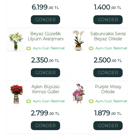
6.199
1.400
,00 TL
,00 TL
GÖNDER
GÖNDER
Beyaz Güzellik
Sabuncakis Serisi
Lilyum Aranjmanı
Beyaz Orkide
Aynı Gün Teslimat
Aynı Gün Teslimat
2.350
2.500
,00 TL
,00 TL
GÖNDER
GÖNDER
Aşkın Büyüsü
Purple Missy
Kırmızı Güller
Orkide
Aynı Gün Teslimat
Aynı Gün Teslimat
2.799
1.879
,00 TL
,00 TL
GÖNDER
GÖNDER