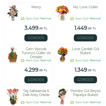
Merry
My Love Güller
Aynı Gün Teslimat
Aynı Gün Teslimat
3.499
1.449
,00 TL
,00 TL
GÖNDER
GÖNDER
Cam Vazoda
Love Çardak Gül
Turuncu Güller Ve
Buketi
Ornisler
Aynı Gün Teslimat
Aynı Gün Teslimat
4.299
1.349
,00 TL
,00 TL
GÖNDER
GÖNDER
Taş Saksısında 6
Pembe Gül Beyaz
Dallı Ateş Orkide
Papatya Buketi
Aynı Gün Teslimat
Aynı Gün Teslimat