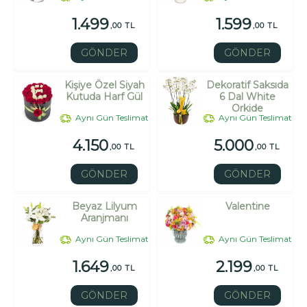
1.499
1.599
,00 TL
,00 TL
GÖNDER
GÖNDER
Kişiye Özel Siyah
Dekoratif Saksıda
Kutuda Harf Gül
6 Dal White
Orkide
Aynı Gün Teslimat
Aynı Gün Teslimat
4.150
5.000
,00 TL
,00 TL
GÖNDER
GÖNDER
Beyaz Lilyum
Valentine
Aranjmanı
Aynı Gün Teslimat
Aynı Gün Teslimat
1.649
2.199
,00 TL
,00 TL
GÖNDER
GÖNDER