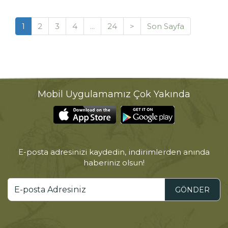
1
2
3
4
...
24
>
Son Sayfa
Mobil Uygulamamız Çok Yakında
E-posta adresinizi kaydedin, indirimlerden anında
haberiniz olsun!
GÖNDER