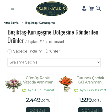
Ana Sayfa
Beşiktaş-Kuruçeşme
Beşiktaş-Kuruçeşme Bölgesine Gönderilen
Ürünler
/ Toplam 744 ürün mevcut
Sadece İndirimli Ürünler
Gümüş Renkli
Turuncu Çardak
Vazoda Aranjman
Gül Aranjmanı
Aynı Gün Teslimat
Aynı Gün Teslimat
2.449
1.599
,00 TL
,00 TL
GÖNDER
GÖNDER