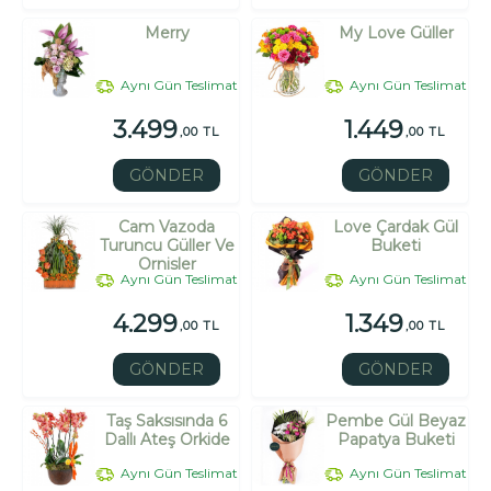
Merry
My Love Güller
Aynı Gün Teslimat
Aynı Gün Teslimat
3.499
1.449
,00 TL
,00 TL
GÖNDER
GÖNDER
Cam Vazoda
Love Çardak Gül
Turuncu Güller Ve
Buketi
Ornisler
Aynı Gün Teslimat
Aynı Gün Teslimat
4.299
1.349
,00 TL
,00 TL
GÖNDER
GÖNDER
Taş Saksısında 6
Pembe Gül Beyaz
Dallı Ateş Orkide
Papatya Buketi
Aynı Gün Teslimat
Aynı Gün Teslimat