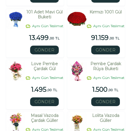
101 Adet Mavi Gül
Kırmızı 1001 Gül
Buketi
Aynı Gün Teslimat
Aynı Gün Teslimat
13.499
91.159
,00 TL
,00 TL
GÖNDER
GÖNDER
Love Pembe
Pembe Çardak
Çardak Gül
Rüya Buketi
Aynı Gün Teslimat
Aynı Gün Teslimat
1.495
1.500
,00 TL
,00 TL
GÖNDER
GÖNDER
Masal Vazoda
Lolita Vazoda
Çardak Güller
Güller
Aynı Gün Teslimat
Aynı Gün Teslimat