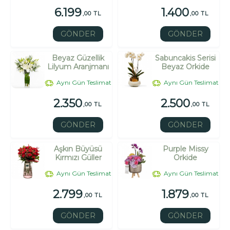
6.199
1.400
,00 TL
,00 TL
GÖNDER
GÖNDER
Beyaz Güzellik
Sabuncakis Serisi
Lilyum Aranjmanı
Beyaz Orkide
Aynı Gün Teslimat
Aynı Gün Teslimat
2.350
2.500
,00 TL
,00 TL
GÖNDER
GÖNDER
Aşkın Büyüsü
Purple Missy
Kırmızı Güller
Orkide
Aynı Gün Teslimat
Aynı Gün Teslimat
2.799
1.879
,00 TL
,00 TL
GÖNDER
GÖNDER