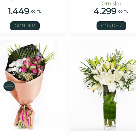
Ornisler
1.449
4.299
,00 TL
,00 TL
GÖNDER
GÖNDER