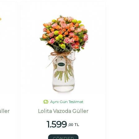
Aynı Gün Teslimat
ller
Lolita Vazoda Güller
1.599
,00 TL