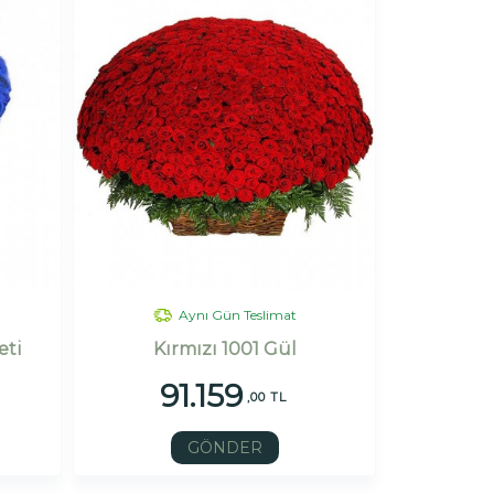
Aynı Gün Teslimat
eti
Kırmızı 1001 Gül
91.159
,00 TL
GÖNDER