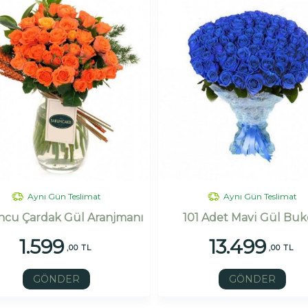
Aynı Gün Teslimat
Aynı Gün Teslimat
cu Çardak Gül Aranjmanı
101 Adet Mavi Gül Buk
1.599
13.499
,00 TL
,00 TL
GÖNDER
GÖNDER