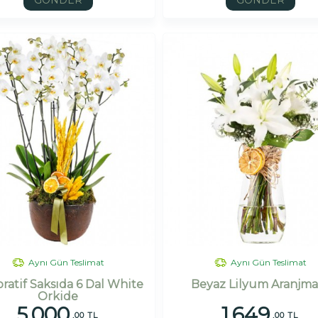
GÖNDER
GÖNDER
Aynı Gün Teslimat
Aynı Gün Teslimat
ratif Saksıda 6 Dal White
Beyaz Lilyum Aranjma
Orkide
5.000
1.649
,00 TL
,00 TL