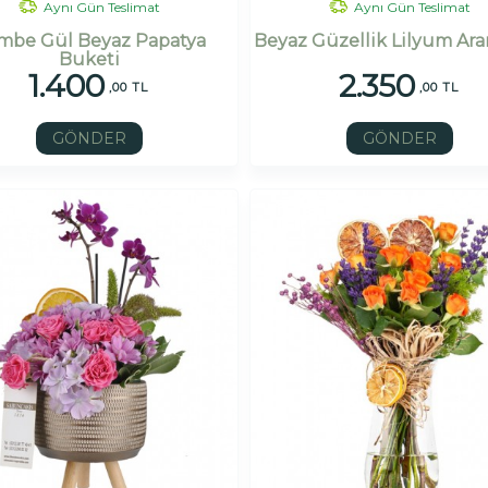
Aynı Gün Teslimat
Aynı Gün Teslimat
mbe Gül Beyaz Papatya
Beyaz Güzellik Lilyum Ar
Buketi
1.400
2.350
,00 TL
,00 TL
GÖNDER
GÖNDER