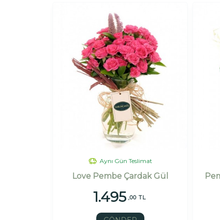
Aynı Gün Teslimat
Love Pembe Çardak Gül
Pem
1.495
,00 TL