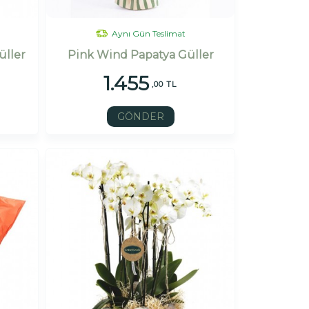
Aynı Gün Teslimat
üller
Pink Wind Papatya Güller
1.455
,00 TL
GÖNDER