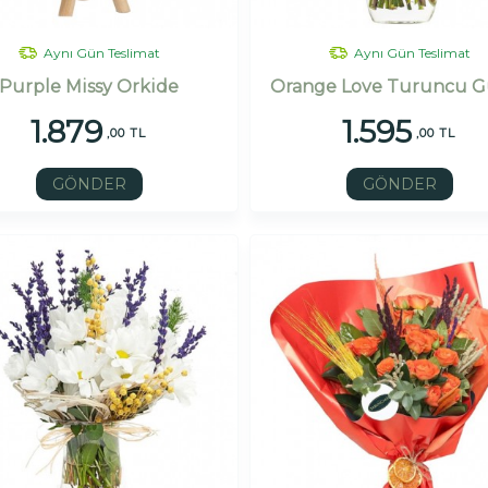
Aynı Gün Teslimat
Aynı Gün Teslimat
Purple Missy Orkide
Orange Love Turuncu G
1.879
1.595
,00 TL
,00 TL
GÖNDER
GÖNDER