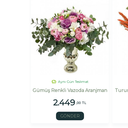
Aynı Gün Teslimat
Gümüş Renkli Vazoda Aranjman
Turun
2.449
,00 TL
GÖNDER