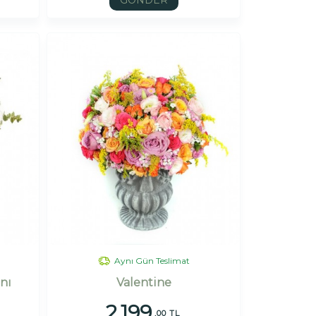
GÖNDER
Aynı Gün Teslimat
nı
Valentine
2.199
,00 TL