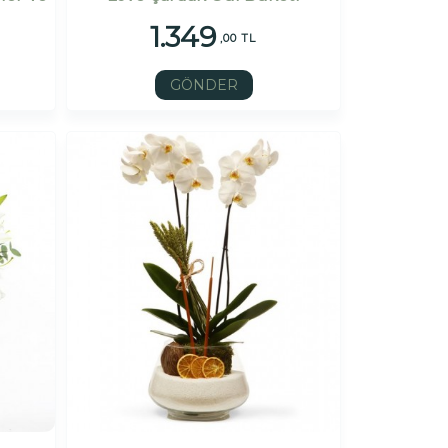
1.349
,00 TL
GÖNDER