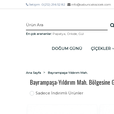
İletişim :
0(212) 296 52 82
info@sabuncakiscicek.com
En çok arananlar:
Papatya
,
Orkide
,
Gül
DOĞUM GÜNÜ
ÇİÇEKLER
Ana Sayfa
Bayrampaşa-Yıldırım Mah.
Bayrampaşa-Yıldırım Mah. Bölgesine 
Sadece İndirimli Ürünler