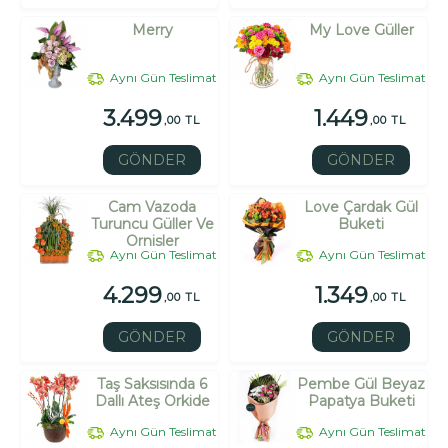
Merry
My Love Güller
Aynı Gün Teslimat
Aynı Gün Teslimat
3.499
1.449
,00 TL
,00 TL
GÖNDER
GÖNDER
Cam Vazoda
Love Çardak Gül
Turuncu Güller Ve
Buketi
Ornisler
Aynı Gün Teslimat
Aynı Gün Teslimat
4.299
1.349
,00 TL
,00 TL
GÖNDER
GÖNDER
Taş Saksısında 6
Pembe Gül Beyaz
Dallı Ateş Orkide
Papatya Buketi
Aynı Gün Teslimat
Aynı Gün Teslimat