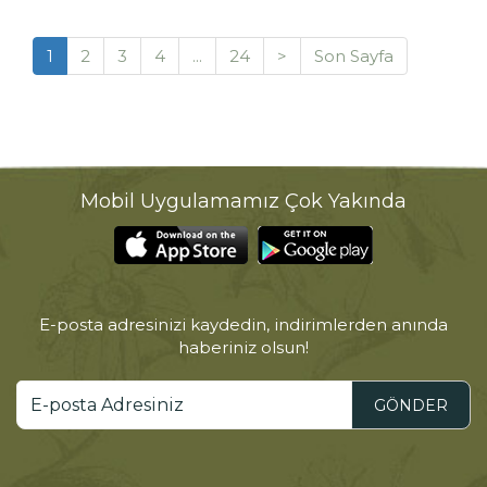
1
2
3
4
...
24
>
Son Sayfa
Mobil Uygulamamız Çok Yakında
E-posta adresinizi kaydedin, indirimlerden anında
haberiniz olsun!
GÖNDER