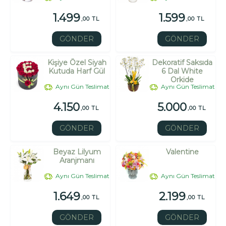
1.499
1.599
,00 TL
,00 TL
GÖNDER
GÖNDER
Kişiye Özel Siyah
Dekoratif Saksıda
Kutuda Harf Gül
6 Dal White
Orkide
Aynı Gün Teslimat
Aynı Gün Teslimat
4.150
5.000
,00 TL
,00 TL
GÖNDER
GÖNDER
Beyaz Lilyum
Valentine
Aranjmanı
Aynı Gün Teslimat
Aynı Gün Teslimat
1.649
2.199
,00 TL
,00 TL
GÖNDER
GÖNDER