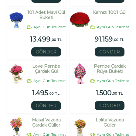
101 Adet Mavi Gül
Kırmızı 1001 Gül
Buketi
Aynı Gün Teslimat
Aynı Gün Teslimat
13.499
91.159
,00 TL
,00 TL
GÖNDER
GÖNDER
Love Pembe
Pembe Çardak
Çardak Gül
Rüya Buketi
Aynı Gün Teslimat
Aynı Gün Teslimat
1.495
1.500
,00 TL
,00 TL
GÖNDER
GÖNDER
Masal Vazoda
Lolita Vazoda
Çardak Güller
Güller
Aynı Gün Teslimat
Aynı Gün Teslimat