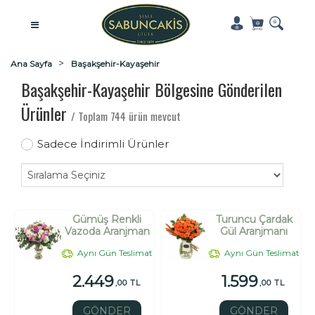
Ana Sayfa
Başakşehir-Kayaşehir
Başakşehir-Kayaşehir Bölgesine Gönderilen
Ürünler
/ Toplam 744 ürün mevcut
Sadece İndirimli Ürünler
Gümüş Renkli
Turuncu Çardak
Vazoda Aranjman
Gül Aranjmanı
Aynı Gün Teslimat
Aynı Gün Teslimat
2.449
1.599
,00 TL
,00 TL
GÖNDER
GÖNDER