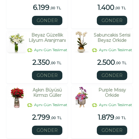
6.199
1.400
,00 TL
,00 TL
GÖNDER
GÖNDER
Beyaz Güzellik
Sabuncakis Serisi
Lilyum Aranjmanı
Beyaz Orkide
Aynı Gün Teslimat
Aynı Gün Teslimat
2.350
2.500
,00 TL
,00 TL
GÖNDER
GÖNDER
Aşkın Büyüsü
Purple Missy
Kırmızı Güller
Orkide
Aynı Gün Teslimat
Aynı Gün Teslimat
2.799
1.879
,00 TL
,00 TL
GÖNDER
GÖNDER