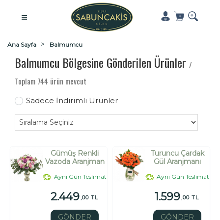
Ana Sayfa
Balmumcu
Balmumcu Bölgesine Gönderilen Ürünler
/
Toplam 744 ürün mevcut
Sadece İndirimli Ürünler
Gümüş Renkli
Turuncu Çardak
Vazoda Aranjman
Gül Aranjmanı
Aynı Gün Teslimat
Aynı Gün Teslimat
2.449
1.599
,00 TL
,00 TL
GÖNDER
GÖNDER