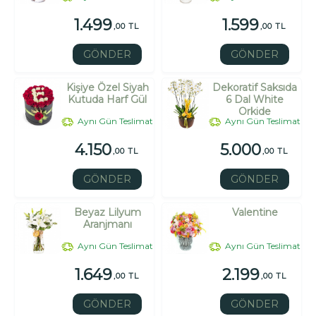
1.499
1.599
,00 TL
,00 TL
GÖNDER
GÖNDER
Kişiye Özel Siyah
Dekoratif Saksıda
Kutuda Harf Gül
6 Dal White
Orkide
Aynı Gün Teslimat
Aynı Gün Teslimat
4.150
5.000
,00 TL
,00 TL
GÖNDER
GÖNDER
Beyaz Lilyum
Valentine
Aranjmanı
Aynı Gün Teslimat
Aynı Gün Teslimat
1.649
2.199
,00 TL
,00 TL
GÖNDER
GÖNDER