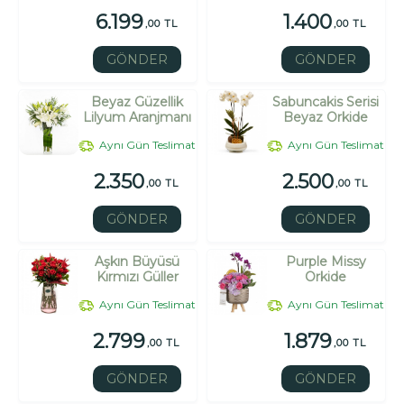
6.199
1.400
,00 TL
,00 TL
GÖNDER
GÖNDER
Beyaz Güzellik
Sabuncakis Serisi
Lilyum Aranjmanı
Beyaz Orkide
Aynı Gün Teslimat
Aynı Gün Teslimat
2.350
2.500
,00 TL
,00 TL
GÖNDER
GÖNDER
Aşkın Büyüsü
Purple Missy
Kırmızı Güller
Orkide
Aynı Gün Teslimat
Aynı Gün Teslimat
2.799
1.879
,00 TL
,00 TL
GÖNDER
GÖNDER