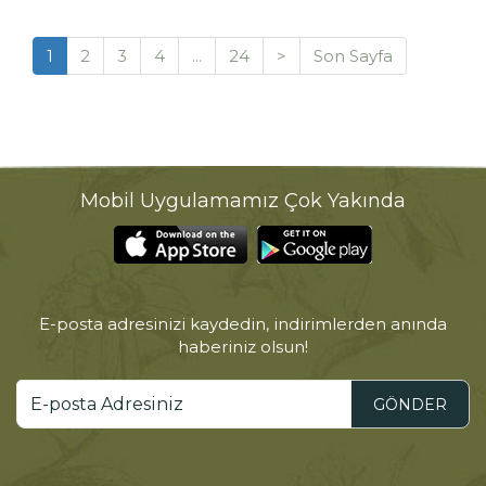
1
2
3
4
...
24
>
Son Sayfa
Mobil Uygulamamız Çok Yakında
E-posta adresinizi kaydedin, indirimlerden anında
haberiniz olsun!
GÖNDER