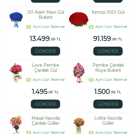
101 Adet Mavi Gül
Kırmızı 1001 Gül
Buketi
Aynı Gün Teslimat
Aynı Gün Teslimat
13.499
91.159
,00 TL
,00 TL
GÖNDER
GÖNDER
Love Pembe
Pembe Çardak
Çardak Gül
Rüya Buketi
Aynı Gün Teslimat
Aynı Gün Teslimat
1.495
1.500
,00 TL
,00 TL
GÖNDER
GÖNDER
Masal Vazoda
Lolita Vazoda
Çardak Güller
Güller
Aynı Gün Teslimat
Aynı Gün Teslimat