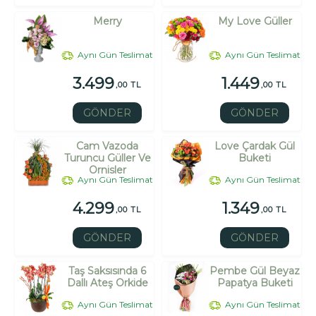
Merry
My Love Güller
Aynı Gün Teslimat
Aynı Gün Teslimat
3.499
1.449
,00 TL
,00 TL
GÖNDER
GÖNDER
Cam Vazoda
Love Çardak Gül
Turuncu Güller Ve
Buketi
Ornisler
Aynı Gün Teslimat
Aynı Gün Teslimat
4.299
1.349
,00 TL
,00 TL
GÖNDER
GÖNDER
Taş Saksısında 6
Pembe Gül Beyaz
Dallı Ateş Orkide
Papatya Buketi
Aynı Gün Teslimat
Aynı Gün Teslimat