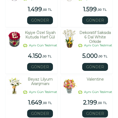
1.499
1.599
,00 TL
,00 TL
GÖNDER
GÖNDER
Kişiye Özel Siyah
Dekoratif Saksıda
Kutuda Harf Gül
6 Dal White
Orkide
Aynı Gün Teslimat
Aynı Gün Teslimat
4.150
5.000
,00 TL
,00 TL
GÖNDER
GÖNDER
Beyaz Lilyum
Valentine
Aranjmanı
Aynı Gün Teslimat
Aynı Gün Teslimat
1.649
2.199
,00 TL
,00 TL
GÖNDER
GÖNDER