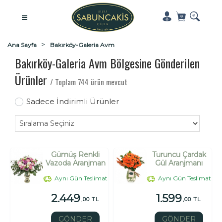
Ana Sayfa
Bakırköy-Galeria Avm
Bakırköy-Galeria Avm Bölgesine Gönderilen
Ürünler
/ Toplam 744 ürün mevcut
Sadece İndirimli Ürünler
Gümüş Renkli
Turuncu Çardak
Vazoda Aranjman
Gül Aranjmanı
Aynı Gün Teslimat
Aynı Gün Teslimat
2.449
1.599
,00 TL
,00 TL
GÖNDER
GÖNDER