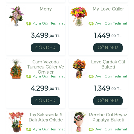
Merry
My Love Güller
Aynı Gün Teslimat
Aynı Gün Teslimat
3.499
1.449
,00 TL
,00 TL
GÖNDER
GÖNDER
Cam Vazoda
Love Çardak Gül
Turuncu Güller Ve
Buketi
Ornisler
Aynı Gün Teslimat
Aynı Gün Teslimat
4.299
1.349
,00 TL
,00 TL
GÖNDER
GÖNDER
Taş Saksısında 6
Pembe Gül Beyaz
Dallı Ateş Orkide
Papatya Buketi
Aynı Gün Teslimat
Aynı Gün Teslimat