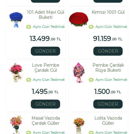
101 Adet Mavi Gül
Kırmızı 1001 Gül
Buketi
Aynı Gün Teslimat
Aynı Gün Teslimat
13.499
91.159
,00 TL
,00 TL
GÖNDER
GÖNDER
Love Pembe
Pembe Çardak
Çardak Gül
Rüya Buketi
Aynı Gün Teslimat
Aynı Gün Teslimat
1.495
1.500
,00 TL
,00 TL
GÖNDER
GÖNDER
Masal Vazoda
Lolita Vazoda
Çardak Güller
Güller
Aynı Gün Teslimat
Aynı Gün Teslimat