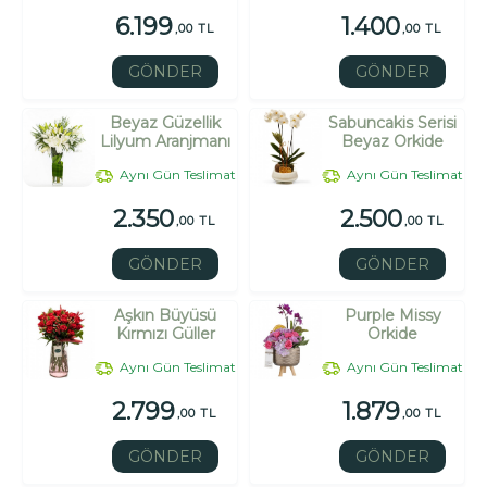
6.199
1.400
,00 TL
,00 TL
GÖNDER
GÖNDER
Beyaz Güzellik
Sabuncakis Serisi
Lilyum Aranjmanı
Beyaz Orkide
Aynı Gün Teslimat
Aynı Gün Teslimat
2.350
2.500
,00 TL
,00 TL
GÖNDER
GÖNDER
Aşkın Büyüsü
Purple Missy
Kırmızı Güller
Orkide
Aynı Gün Teslimat
Aynı Gün Teslimat
2.799
1.879
,00 TL
,00 TL
GÖNDER
GÖNDER