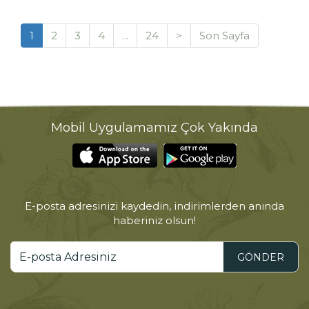
1
2
3
4
...
24
>
Son Sayfa
Mobil Uygulamamız Çok Yakında
E-posta adresinizi kaydedin, indirimlerden anında
haberiniz olsun!
GÖNDER