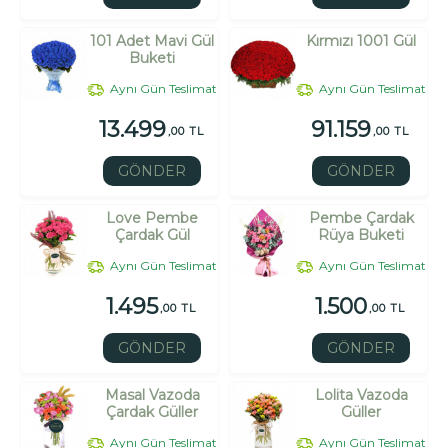
101 Adet Mavi Gül
Kırmızı 1001 Gül
Buketi
Aynı Gün Teslimat
Aynı Gün Teslimat
13.499
91.159
,00 TL
,00 TL
GÖNDER
GÖNDER
Love Pembe
Pembe Çardak
Çardak Gül
Rüya Buketi
Aynı Gün Teslimat
Aynı Gün Teslimat
1.495
1.500
,00 TL
,00 TL
GÖNDER
GÖNDER
Masal Vazoda
Lolita Vazoda
Çardak Güller
Güller
Aynı Gün Teslimat
Aynı Gün Teslimat