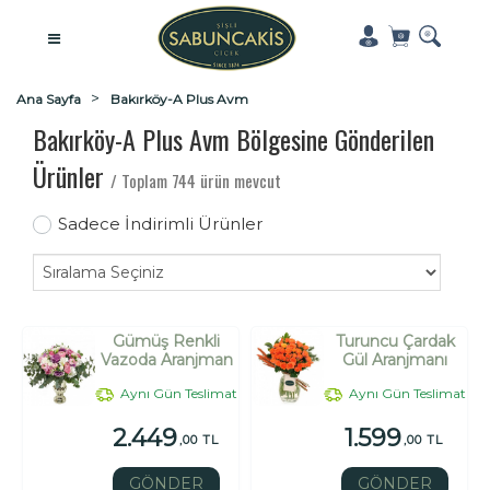
Ana Sayfa
Bakırköy-A Plus Avm
Bakırköy-A Plus Avm Bölgesine Gönderilen
Ürünler
/ Toplam 744 ürün mevcut
Sadece İndirimli Ürünler
Gümüş Renkli
Turuncu Çardak
Vazoda Aranjman
Gül Aranjmanı
Aynı Gün Teslimat
Aynı Gün Teslimat
2.449
1.599
,00 TL
,00 TL
GÖNDER
GÖNDER