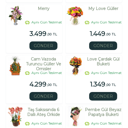
Merry
My Love Güller
Aynı Gün Teslimat
Aynı Gün Teslimat
3.499
1.449
,00 TL
,00 TL
GÖNDER
GÖNDER
Cam Vazoda
Love Çardak Gül
Turuncu Güller Ve
Buketi
Ornisler
Aynı Gün Teslimat
Aynı Gün Teslimat
4.299
1.349
,00 TL
,00 TL
GÖNDER
GÖNDER
Taş Saksısında 6
Pembe Gül Beyaz
Dallı Ateş Orkide
Papatya Buketi
Aynı Gün Teslimat
Aynı Gün Teslimat