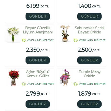
6.199
1.400
,00 TL
,00 TL
GÖNDER
GÖNDER
Beyaz Güzellik
Sabuncakis Serisi
Lilyum Aranjmanı
Beyaz Orkide
Aynı Gün Teslimat
Aynı Gün Teslimat
2.350
2.500
,00 TL
,00 TL
GÖNDER
GÖNDER
Aşkın Büyüsü
Purple Missy
Kırmızı Güller
Orkide
Aynı Gün Teslimat
Aynı Gün Teslimat
2.799
1.879
,00 TL
,00 TL
GÖNDER
GÖNDER