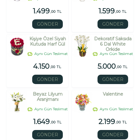
1.499
1.599
,00 TL
,00 TL
GÖNDER
GÖNDER
Kişiye Özel Siyah
Dekoratif Saksıda
Kutuda Harf Gül
6 Dal White
Orkide
Aynı Gün Teslimat
Aynı Gün Teslimat
4.150
5.000
,00 TL
,00 TL
GÖNDER
GÖNDER
Beyaz Lilyum
Valentine
Aranjmanı
Aynı Gün Teslimat
Aynı Gün Teslimat
1.649
2.199
,00 TL
,00 TL
GÖNDER
GÖNDER