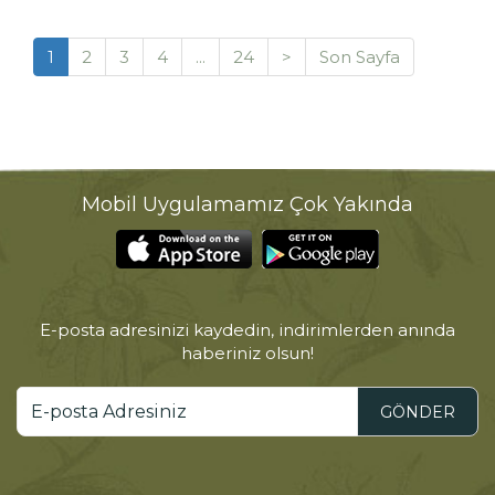
1
2
3
4
...
24
>
Son Sayfa
Mobil Uygulamamız Çok Yakında
E-posta adresinizi kaydedin, indirimlerden anında
haberiniz olsun!
GÖNDER