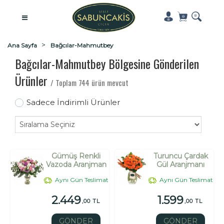
Ana Sayfa
Bağcılar-Mahmutbey
Bağcılar-Mahmutbey Bölgesine Gönderilen
Ürünler
/ Toplam 744 ürün mevcut
Sadece İndirimli Ürünler
Gümüş Renkli
Turuncu Çardak
Vazoda Aranjman
Gül Aranjmanı
Aynı Gün Teslimat
Aynı Gün Teslimat
2.449
1.599
,00 TL
,00 TL
GÖNDER
GÖNDER