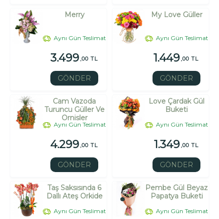
Merry
My Love Güller
Aynı Gün Teslimat
Aynı Gün Teslimat
3.499
1.449
,00 TL
,00 TL
GÖNDER
GÖNDER
Cam Vazoda
Love Çardak Gül
Turuncu Güller Ve
Buketi
Ornisler
Aynı Gün Teslimat
Aynı Gün Teslimat
4.299
1.349
,00 TL
,00 TL
GÖNDER
GÖNDER
Taş Saksısında 6
Pembe Gül Beyaz
Dallı Ateş Orkide
Papatya Buketi
Aynı Gün Teslimat
Aynı Gün Teslimat