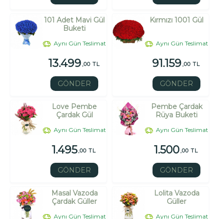
101 Adet Mavi Gül
Kırmızı 1001 Gül
Buketi
Aynı Gün Teslimat
Aynı Gün Teslimat
13.499
91.159
,00 TL
,00 TL
GÖNDER
GÖNDER
Love Pembe
Pembe Çardak
Çardak Gül
Rüya Buketi
Aynı Gün Teslimat
Aynı Gün Teslimat
1.495
1.500
,00 TL
,00 TL
GÖNDER
GÖNDER
Masal Vazoda
Lolita Vazoda
Çardak Güller
Güller
Aynı Gün Teslimat
Aynı Gün Teslimat