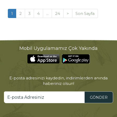
1
2
3
4
...
24
>
Son Sayfa
Mobil Uygulamamız Çok Yakında
E-posta adresinizi kaydedin, indirimlerden anında
haberiniz olsun!
GÖNDER