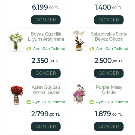
6.199
1.400
,00 TL
,00 TL
GÖNDER
GÖNDER
Beyaz Güzellik
Sabuncakis Serisi
Lilyum Aranjmanı
Beyaz Orkide
Aynı Gün Teslimat
Aynı Gün Teslimat
2.350
2.500
,00 TL
,00 TL
GÖNDER
GÖNDER
Aşkın Büyüsü
Purple Missy
Kırmızı Güller
Orkide
Aynı Gün Teslimat
Aynı Gün Teslimat
2.799
1.879
,00 TL
,00 TL
GÖNDER
GÖNDER