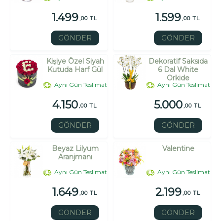
1.499
1.599
,00 TL
,00 TL
GÖNDER
GÖNDER
Kişiye Özel Siyah
Dekoratif Saksıda
Kutuda Harf Gül
6 Dal White
Orkide
Aynı Gün Teslimat
Aynı Gün Teslimat
4.150
5.000
,00 TL
,00 TL
GÖNDER
GÖNDER
Beyaz Lilyum
Valentine
Aranjmanı
Aynı Gün Teslimat
Aynı Gün Teslimat
1.649
2.199
,00 TL
,00 TL
GÖNDER
GÖNDER