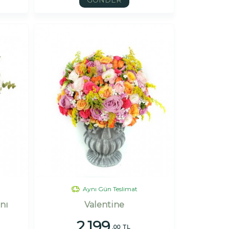
GÖNDER
Aynı Gün Teslimat
nı
Valentine
2.199
,00 TL