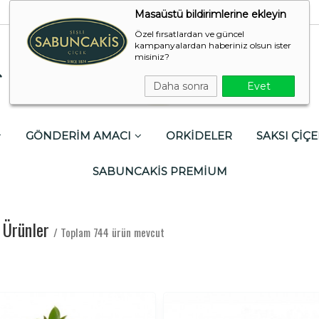
Masaüstü bildirimlerine ekleyin
Özel fırsatlardan ve güncel
kampanyalardan haberiniz olsun ister
misiniz?
Daha sonra
Evet
GÖNDERİM AMACI
ORKİDELER
SAKSI ÇİÇE
SABUNCAKİS PREMİUM
n Ürünler
/ Toplam 744 ürün mevcut