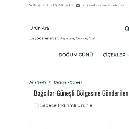
İletişim :
0(212) 296 52 82
info@sabuncakiscicek.com
En çok arananlar:
Papatya
,
Orkide
,
Gül
DOĞUM GÜNÜ
ÇİÇEKLER
Ana Sayfa
Bağcılar-Güneşli
Bağcılar-Güneşli Bölgesine Gönderile
Sadece İndirimli Ürünler