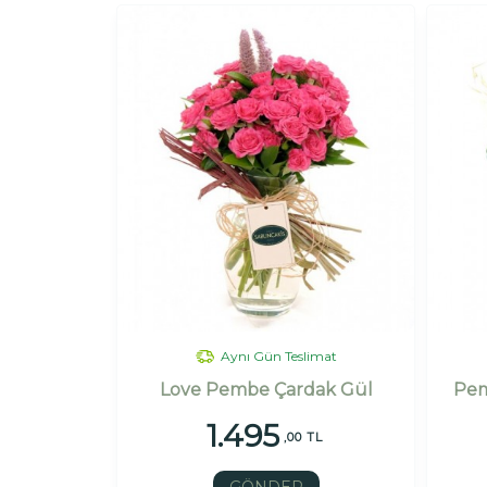
Aynı Gün Teslimat
Love Pembe Çardak Gül
Pem
1.495
,00 TL