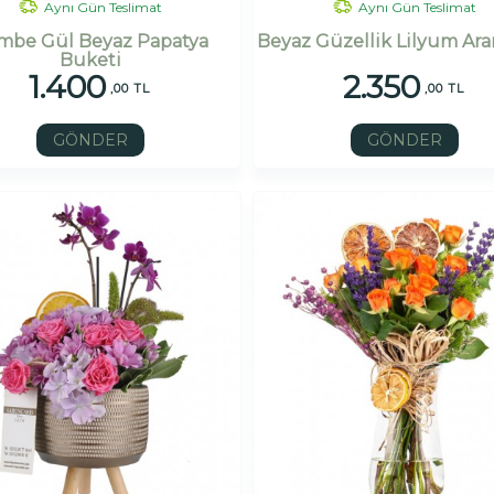
Aynı Gün Teslimat
Aynı Gün Teslimat
mbe Gül Beyaz Papatya
Beyaz Güzellik Lilyum Ar
Buketi
1.400
2.350
,00 TL
,00 TL
GÖNDER
GÖNDER