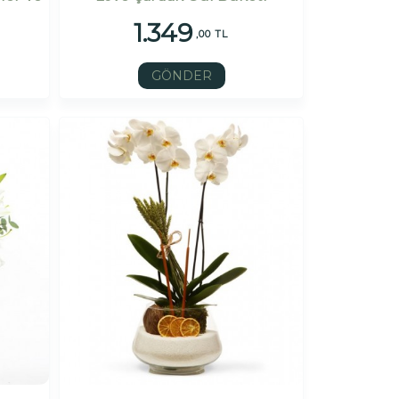
1.349
,00 TL
GÖNDER