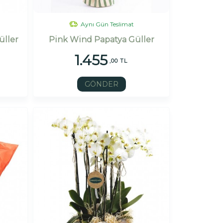
Aynı Gün Teslimat
üller
Pink Wind Papatya Güller
1.455
,00 TL
GÖNDER