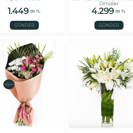
Ornisler
1.449
4.299
,00 TL
,00 TL
GÖNDER
GÖNDER