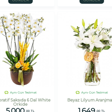
GÖNDER
GÖNDER
Aynı Gün Teslimat
Aynı Gün Teslimat
ratif Saksıda 6 Dal White
Beyaz Lilyum Aranjma
Orkide
5.000
1.649
,00 TL
,00 TL