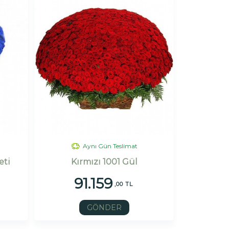
Aynı Gün Teslimat
eti
Kırmızı 1001 Gül
91.159
,00 TL
GÖNDER