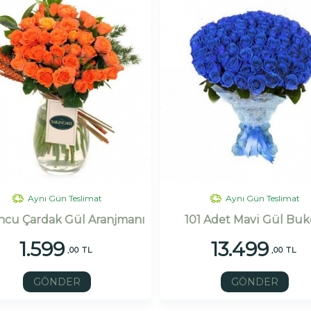
Aynı Gün Teslimat
Aynı Gün Teslimat
cu Çardak Gül Aranjmanı
101 Adet Mavi Gül Buk
1.599
13.499
,00 TL
,00 TL
GÖNDER
GÖNDER