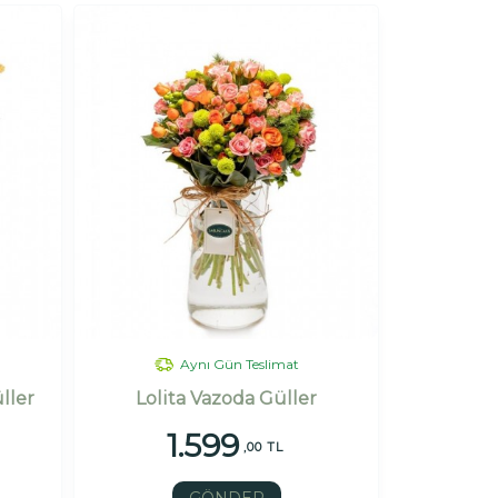
Aynı Gün Teslimat
ller
Lolita Vazoda Güller
1.599
,00 TL