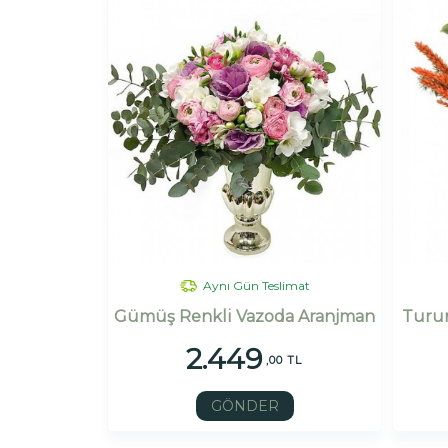
Aynı Gün Teslimat
Gümüş Renkli Vazoda Aranjman
Turun
2.449
,00 TL
GÖNDER