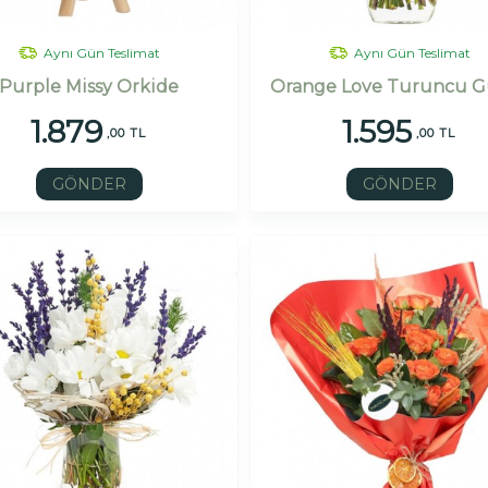
Aynı Gün Teslimat
Aynı Gün Teslimat
Purple Missy Orkide
Orange Love Turuncu G
1.879
1.595
,00 TL
,00 TL
GÖNDER
GÖNDER