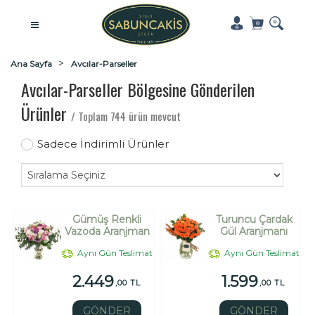
Ana Sayfa
Avcılar-Parseller
Avcılar-Parseller Bölgesine Gönderilen
Ürünler
/ Toplam 744 ürün mevcut
Sadece İndirimli Ürünler
Gümüş Renkli
Turuncu Çardak
Vazoda Aranjman
Gül Aranjmanı
Aynı Gün Teslimat
Aynı Gün Teslimat
2.449
1.599
,00 TL
,00 TL
GÖNDER
GÖNDER