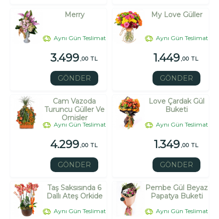
Merry
My Love Güller
Aynı Gün Teslimat
Aynı Gün Teslimat
3.499
1.449
,00 TL
,00 TL
GÖNDER
GÖNDER
Cam Vazoda
Love Çardak Gül
Turuncu Güller Ve
Buketi
Ornisler
Aynı Gün Teslimat
Aynı Gün Teslimat
4.299
1.349
,00 TL
,00 TL
GÖNDER
GÖNDER
Taş Saksısında 6
Pembe Gül Beyaz
Dallı Ateş Orkide
Papatya Buketi
Aynı Gün Teslimat
Aynı Gün Teslimat