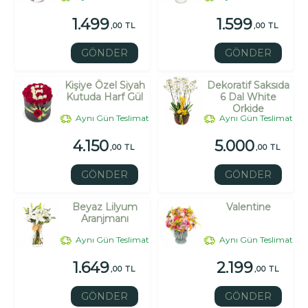
1.499
1.599
,00 TL
,00 TL
GÖNDER
GÖNDER
Kişiye Özel Siyah
Dekoratif Saksıda
Kutuda Harf Gül
6 Dal White
Orkide
Aynı Gün Teslimat
Aynı Gün Teslimat
4.150
5.000
,00 TL
,00 TL
GÖNDER
GÖNDER
Beyaz Lilyum
Valentine
Aranjmanı
Aynı Gün Teslimat
Aynı Gün Teslimat
1.649
2.199
,00 TL
,00 TL
GÖNDER
GÖNDER