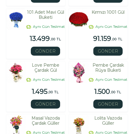
101 Adet Mavi Gül
Kırmızı 1001 Gül
Buketi
Aynı Gün Teslimat
Aynı Gün Teslimat
13.499
91.159
,00 TL
,00 TL
GÖNDER
GÖNDER
Love Pembe
Pembe Çardak
Çardak Gül
Rüya Buketi
Aynı Gün Teslimat
Aynı Gün Teslimat
1.495
1.500
,00 TL
,00 TL
GÖNDER
GÖNDER
Masal Vazoda
Lolita Vazoda
Çardak Güller
Güller
Aynı Gün Teslimat
Aynı Gün Teslimat