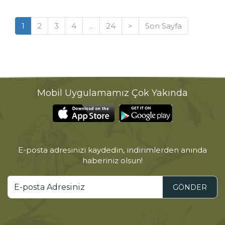
1
2
3
4
...
24
>
Son Sayfa
Mobil Uygulamamız Çok Yakında
E-posta adresinizi kaydedin, indirimlerden anında
haberiniz olsun!
GÖNDER