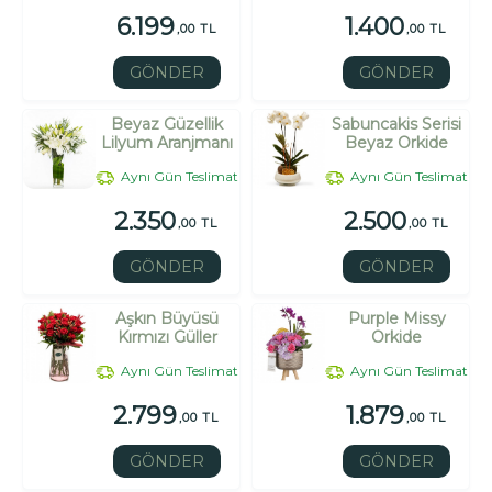
6.199
1.400
,00 TL
,00 TL
GÖNDER
GÖNDER
Beyaz Güzellik
Sabuncakis Serisi
Lilyum Aranjmanı
Beyaz Orkide
Aynı Gün Teslimat
Aynı Gün Teslimat
2.350
2.500
,00 TL
,00 TL
GÖNDER
GÖNDER
Aşkın Büyüsü
Purple Missy
Kırmızı Güller
Orkide
Aynı Gün Teslimat
Aynı Gün Teslimat
2.799
1.879
,00 TL
,00 TL
GÖNDER
GÖNDER