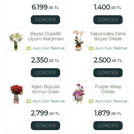
6.199
1.400
,00 TL
,00 TL
GÖNDER
GÖNDER
Beyaz Güzellik
Sabuncakis Serisi
Lilyum Aranjmanı
Beyaz Orkide
Aynı Gün Teslimat
Aynı Gün Teslimat
2.350
2.500
,00 TL
,00 TL
GÖNDER
GÖNDER
Aşkın Büyüsü
Purple Missy
Kırmızı Güller
Orkide
Aynı Gün Teslimat
Aynı Gün Teslimat
2.799
1.879
,00 TL
,00 TL
GÖNDER
GÖNDER