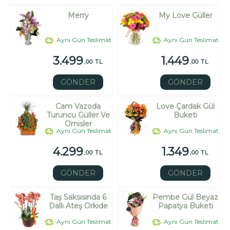
Merry
My Love Güller
Aynı Gün Teslimat
Aynı Gün Teslimat
3.499
1.449
,00 TL
,00 TL
GÖNDER
GÖNDER
Cam Vazoda
Love Çardak Gül
Turuncu Güller Ve
Buketi
Ornisler
Aynı Gün Teslimat
Aynı Gün Teslimat
4.299
1.349
,00 TL
,00 TL
GÖNDER
GÖNDER
Taş Saksısında 6
Pembe Gül Beyaz
Dallı Ateş Orkide
Papatya Buketi
Aynı Gün Teslimat
Aynı Gün Teslimat