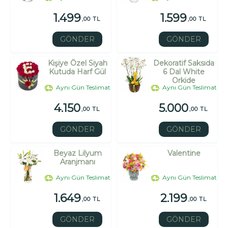
1.499
1.599
,00 TL
,00 TL
GÖNDER
GÖNDER
Kişiye Özel Siyah
Dekoratif Saksıda
Kutuda Harf Gül
6 Dal White
Orkide
Aynı Gün Teslimat
Aynı Gün Teslimat
4.150
5.000
,00 TL
,00 TL
GÖNDER
GÖNDER
Beyaz Lilyum
Valentine
Aranjmanı
Aynı Gün Teslimat
Aynı Gün Teslimat
1.649
2.199
,00 TL
,00 TL
GÖNDER
GÖNDER