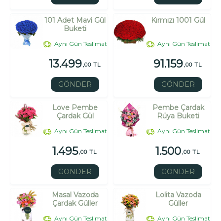
101 Adet Mavi Gül
Kırmızı 1001 Gül
Buketi
Aynı Gün Teslimat
Aynı Gün Teslimat
13.499
91.159
,00 TL
,00 TL
GÖNDER
GÖNDER
Love Pembe
Pembe Çardak
Çardak Gül
Rüya Buketi
Aynı Gün Teslimat
Aynı Gün Teslimat
1.495
1.500
,00 TL
,00 TL
GÖNDER
GÖNDER
Masal Vazoda
Lolita Vazoda
Çardak Güller
Güller
Aynı Gün Teslimat
Aynı Gün Teslimat