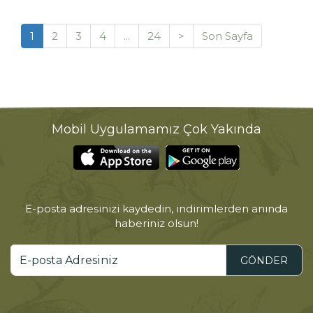
1
2
3
4
...
24
>
Son Sayfa
Mobil Uygulamamız Çok Yakında
E-posta adresinizi kaydedin, indirimlerden anında
haberiniz olsun!
GÖNDER