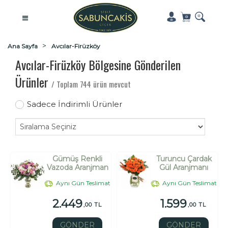
Ana Sayfa
Avcılar-Firüzköy
Avcılar-Firüzköy Bölgesine Gönderilen
Ürünler
/ Toplam 744 ürün mevcut
Sadece İndirimli Ürünler
Gümüş Renkli
Turuncu Çardak
Vazoda Aranjman
Gül Aranjmanı
Aynı Gün Teslimat
Aynı Gün Teslimat
2.449
1.599
,00 TL
,00 TL
GÖNDER
GÖNDER