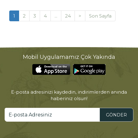
1
2
3
4
...
24
>
Son Sayfa
Mobil Uygulamamız Çok Yakında
E-posta adresinizi kaydedin, indirimlerden anında
haberiniz olsun!
GÖNDER