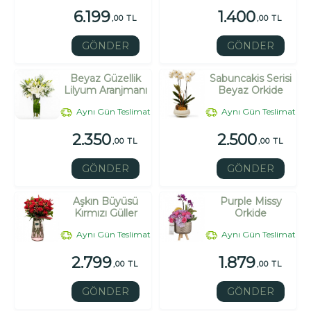
6.199
1.400
,00 TL
,00 TL
GÖNDER
GÖNDER
Beyaz Güzellik
Sabuncakis Serisi
Lilyum Aranjmanı
Beyaz Orkide
Aynı Gün Teslimat
Aynı Gün Teslimat
2.350
2.500
,00 TL
,00 TL
GÖNDER
GÖNDER
Aşkın Büyüsü
Purple Missy
Kırmızı Güller
Orkide
Aynı Gün Teslimat
Aynı Gün Teslimat
2.799
1.879
,00 TL
,00 TL
GÖNDER
GÖNDER