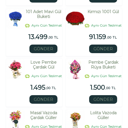
101 Adet Mavi Gül
Kırmızı 1001 Gül
Buketi
Aynı Gün Teslimat
Aynı Gün Teslimat
13.499
91.159
,00 TL
,00 TL
GÖNDER
GÖNDER
Love Pembe
Pembe Çardak
Çardak Gül
Rüya Buketi
Aynı Gün Teslimat
Aynı Gün Teslimat
1.495
1.500
,00 TL
,00 TL
GÖNDER
GÖNDER
Masal Vazoda
Lolita Vazoda
Çardak Güller
Güller
Aynı Gün Teslimat
Aynı Gün Teslimat