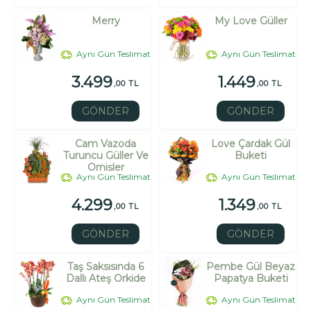
Merry
My Love Güller
Aynı Gün Teslimat
Aynı Gün Teslimat
3.499
1.449
,00 TL
,00 TL
GÖNDER
GÖNDER
Cam Vazoda
Love Çardak Gül
Turuncu Güller Ve
Buketi
Ornisler
Aynı Gün Teslimat
Aynı Gün Teslimat
4.299
1.349
,00 TL
,00 TL
GÖNDER
GÖNDER
Taş Saksısında 6
Pembe Gül Beyaz
Dallı Ateş Orkide
Papatya Buketi
Aynı Gün Teslimat
Aynı Gün Teslimat