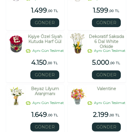
1.499
1.599
,00 TL
,00 TL
GÖNDER
GÖNDER
Kişiye Özel Siyah
Dekoratif Saksıda
Kutuda Harf Gül
6 Dal White
Orkide
Aynı Gün Teslimat
Aynı Gün Teslimat
4.150
5.000
,00 TL
,00 TL
GÖNDER
GÖNDER
Beyaz Lilyum
Valentine
Aranjmanı
Aynı Gün Teslimat
Aynı Gün Teslimat
1.649
2.199
,00 TL
,00 TL
GÖNDER
GÖNDER