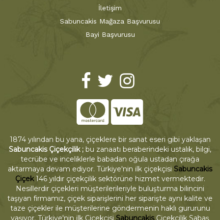
İletişim
Sabuncakis Mağaza Başvurusu
Bayi Başvurusu
1874 yılından bu yana, çiçeklere bir sanat eseri gibi yaklaşan
Sabuncakis Çiçekçilik ;
bu zanaatı beraberindeki ustalık, bilgi,
tecrübe ve inceliklerle babadan oğula ustadan çırağa
aktarmaya devam ediyor. Türkiye'nin ilk çiçekçisi
Sabuncakis
Çiçek
146 yıldır çiçekçilik sektörüne hizmet vermektedir.
Nesillerdir çiçekleri müşterilerileriyle buluşturma bilincini
taşıyan firmamız, çiçek siparişlerini her siparişte aynı kalite ve
taze çiçekler ile müşterilerine göndermenin haklı gururunu
yaşıyor. Türkiye'nin ilk Çiçekçisi
Sabuncakis
Çiçekçilik Sabaş