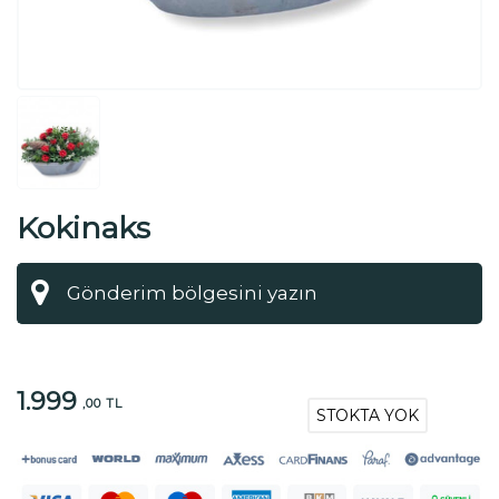
Kokinaks
1.999
,00 TL
STOKTA YOK