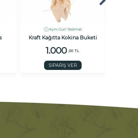
Aynı Gün Teslimat
s
Kraft Kağıtta Kokina Buketi
K
1.000
1
,00 TL
SİPARİŞ VER