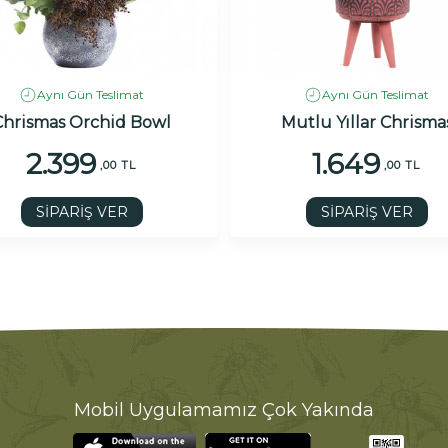
Aynı Gün Teslimat
Aynı Gün Teslimat
Chrismas Orchid Bowl
Mutlu Yıllar Chrisma
2.399
1.649
,00 TL
,00 TL
SİPARİŞ VER
SİPARİŞ VER
Mobil Uygulamamız Çok Yakında