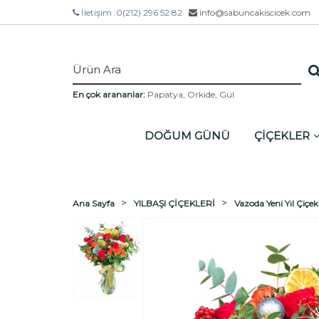
İletişim :
0(212) 296 52 82
info@sabuncakiscicek.com
En çok arananlar:
Papatya
,
Orkide
,
Gül
DOĞUM GÜNÜ
ÇİÇEKLER
Ana Sayfa
YILBAŞI ÇİÇEKLERİ
Vazoda Yeni Yıl Çiçekl