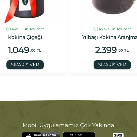
Aynı Gün Teslimat
Aynı Gün Teslimat
Kokina Çiçeği
Yılbaşı Kokina Aranjm
1.049
2.399
,00 TL
,00 TL
SİPARİŞ VER
SİPARİŞ VER
Mobil Uygulamamız Çok Yakında