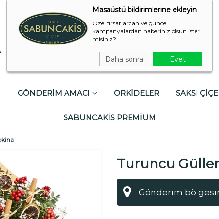
Masaüstü bildirimlerine ekleyin
Özel fırsatlardan ve güncel
kampanyalardan haberiniz olsun ister
misiniz?
Daha sonra
Evet
GÖNDERİM AMACI
ORKİDELER
SAKSI ÇİÇE
SABUNCAKİS PREMİUM
okina
Turuncu Güller