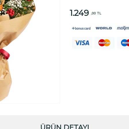
1.249
,00 TL
ÜRÜN DETAYI