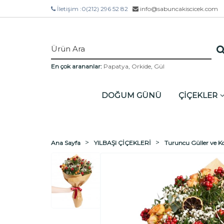
İletişim :
0(212) 296 52 82
info@sabuncakiscicek.com
En çok arananlar:
Papatya
,
Orkide
,
Gül
DOĞUM GÜNÜ
ÇİÇEKLER
Ana Sayfa
YILBAŞI ÇİÇEKLERİ
Turuncu Güller ve K