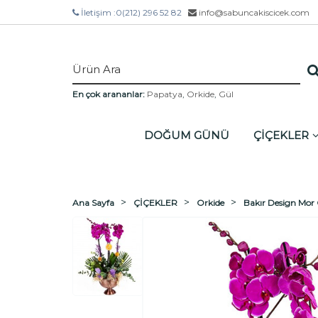
İletişim :
0(212) 296 52 82
info@sabuncakiscicek.com
En çok arananlar:
Papatya
,
Orkide
,
Gül
DOĞUM GÜNÜ
ÇİÇEKLER
Ana Sayfa
ÇİÇEKLER
Orkide
Bakır Design Mor 