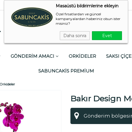
Masaüstü bildirimlerine ekleyin
Özel fırsatlardan ve güncel
kampanyalardan haberiniz olsun ister
misiniz?
Daha sonra
Evet
GÖNDERİM AMACI
ORKİDELER
SAKSI ÇİÇE
SABUNCAKİS PREMİUM
Orkideler
Bakır Design M