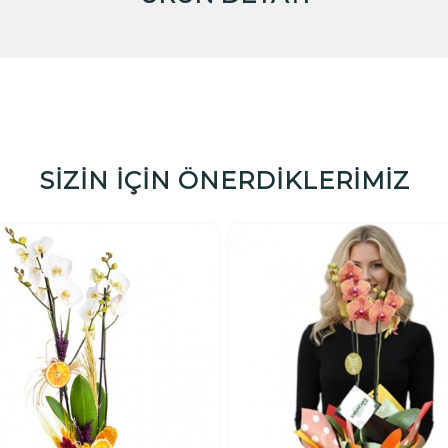
SİZİN İÇİN ÖNERDİKLERİMİZ