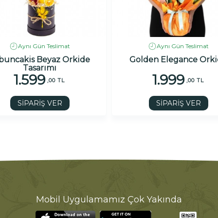
Aynı Gün Teslimat
Aynı Gün Teslimat
buncakis Beyaz Orkide
Golden Elegance Ork
Tasarımı
1.599
1.999
,00 TL
,00 TL
SİPARİŞ VER
SİPARİŞ VER
Mobil Uygulamamız Çok Yakında