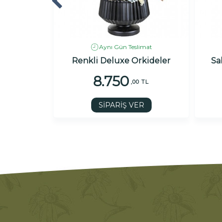
imat
Aynı Gün Teslimat
llow
Renkli Deluxe Orkideler
Sa
8.750
 TL
,00 TL
R
SİPARİŞ VER