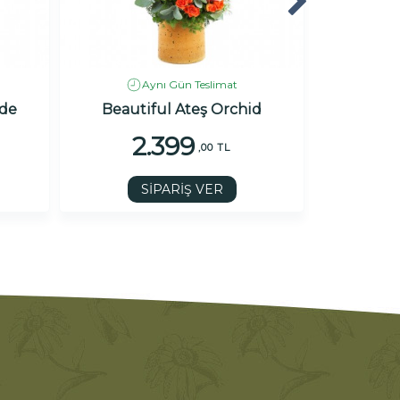
Aynı Gün Teslimat
ide
Beautiful Ateş Orchid
For 
2.399
1
,00 TL
SİPARİŞ VER