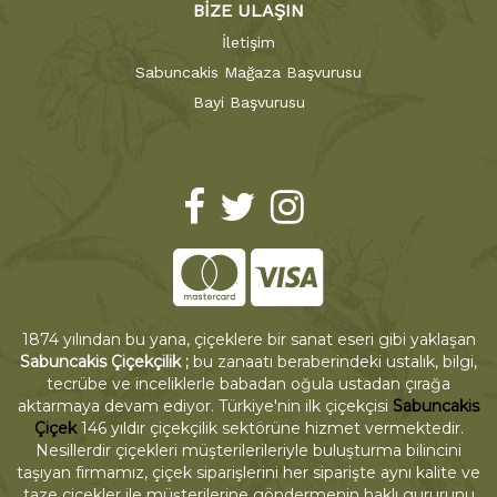
BİZE ULAŞIN
İletişim
Sabuncakis Mağaza Başvurusu
Bayi Başvurusu
1874 yılından bu yana, çiçeklere bir sanat eseri gibi yaklaşan
Sabuncakis Çiçekçilik ;
bu zanaatı beraberindeki ustalık, bilgi,
tecrübe ve inceliklerle babadan oğula ustadan çırağa
aktarmaya devam ediyor. Türkiye'nin ilk çiçekçisi
Sabuncakis
Çiçek
146 yıldır çiçekçilik sektörüne hizmet vermektedir.
Nesillerdir çiçekleri müşterilerileriyle buluşturma bilincini
taşıyan firmamız, çiçek siparişlerini her siparişte aynı kalite ve
taze çiçekler ile müşterilerine göndermenin haklı gururunu