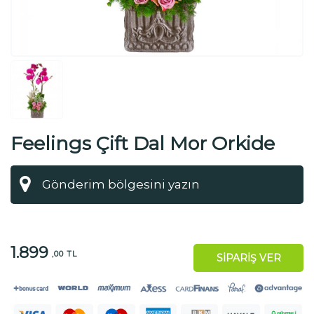
Feelings Çift Dal Mor Orkide
1.899
,00 TL
SİPARİŞ VER