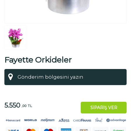
Fayette Orkideler
5.550
,00 TL
SİPARİŞ VER