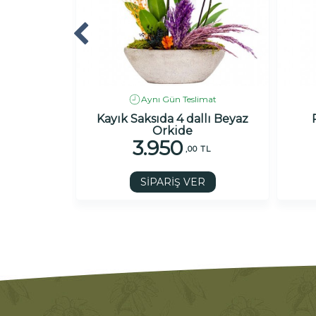
imat
Aynı Gün Teslimat
de Beyaz
Kayık Saksıda 4 dallı Beyaz
Orkide
3.950
 TL
,00 TL
R
SİPARİŞ VER