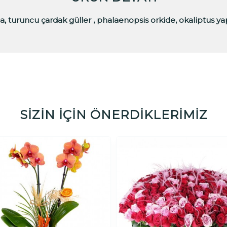
sia, turuncu çardak güller , phalaenopsis orkide, okaliptus ya
SİZİN İÇİN ÖNERDİKLERİMİZ