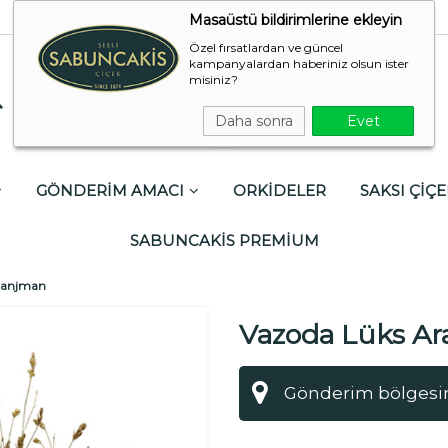
Masaüstü bildirimlerine ekleyin
Özel fırsatlardan ve güncel
kampanyalardan haberiniz olsun ister
misiniz?
Daha sonra
Evet
GÖNDERİM AMACI
ORKİDELER
SAKSI ÇİÇE
SABUNCAKİS PREMİUM
ranjman
Vazoda Lüks A