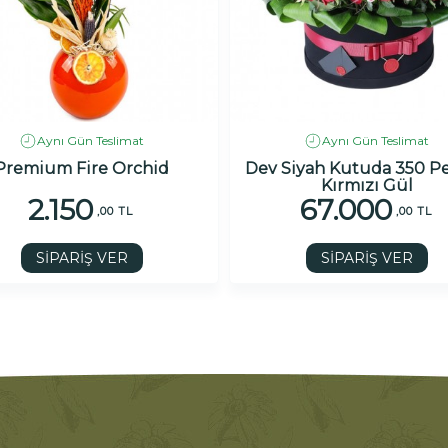
Aynı Gün Teslimat
Aynı Gün Teslimat
Premium Fire Orchid
Dev Siyah Kutuda 350 
Kırmızı Gül
2.150
67.000
,00 TL
,00 TL
SİPARİŞ VER
SİPARİŞ VER