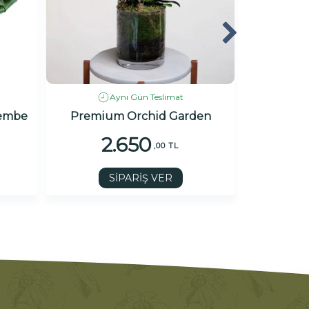
Aynı Gün Teslimat
Pembe
Premium Orchid Garden
6 Dal Orki
2.650
5
,00 TL
SİPARİŞ VER