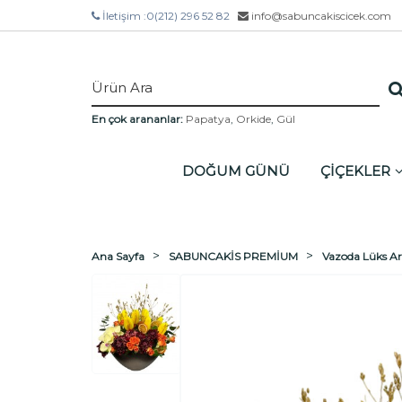
İletişim :
0(212) 296 52 82
info@sabuncakiscicek.com
En çok arananlar:
Papatya
,
Orkide
,
Gül
DOĞUM GÜNÜ
ÇİÇEKLER
Ana Sayfa
SABUNCAKİS PREMİUM
Vazoda Lüks A