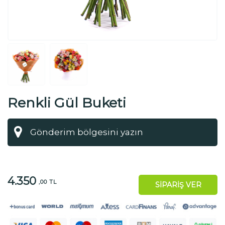
Renkli Gül Buketi
4.350
,00 TL
SİPARİŞ VER