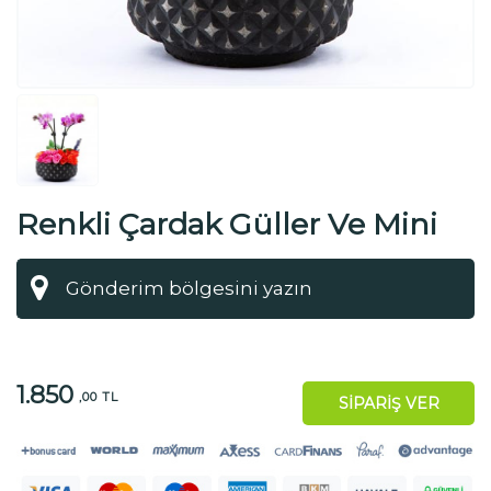
Renkli Çardak Güller Ve Mini
Orkide
1.850
,00 TL
SİPARİŞ VER