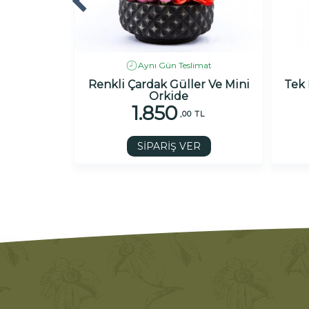
imat
Aynı Gün Teslimat
şkı
Renkli Çardak Güller Ve Mini
Tek 
Orkide
1.850
TL
,00 TL
R
SİPARİŞ VER