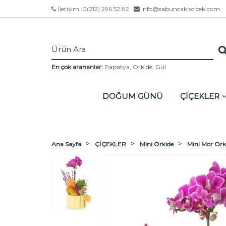
İletişim :
0(212) 296 52 82
info@sabuncakiscicek.com
En çok arananlar:
Papatya
,
Orkide
,
Gül
DOĞUM GÜNÜ
ÇİÇEKLER
Ana Sayfa
ÇİÇEKLER
Mini Orkide
Mini Mor Ork