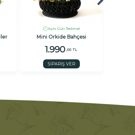
Aynı Gün Teslimat
ler
Mini Orkide Bahçesi
Mini O
1.990
1
,00 TL
SİPARİŞ VER