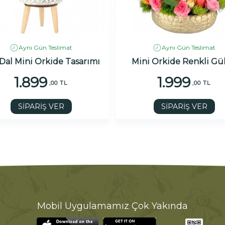
Aynı Gün Teslimat
Aynı Gün Teslimat
Dal Mini Orkide Tasarımı
Mini Orkide Renkli Gül
1.899
1.999
,00 TL
,00 TL
SİPARİŞ VER
SİPARİŞ VER
Mobil Uygulamamız Çok Yakında