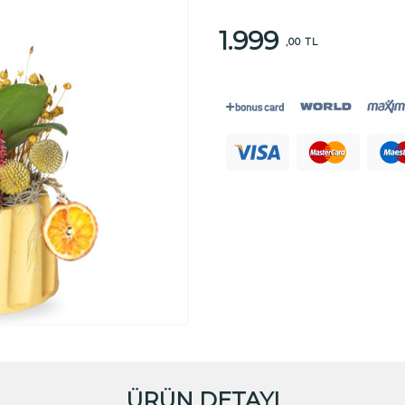
1.999
,00 TL
ÜRÜN DETAYI