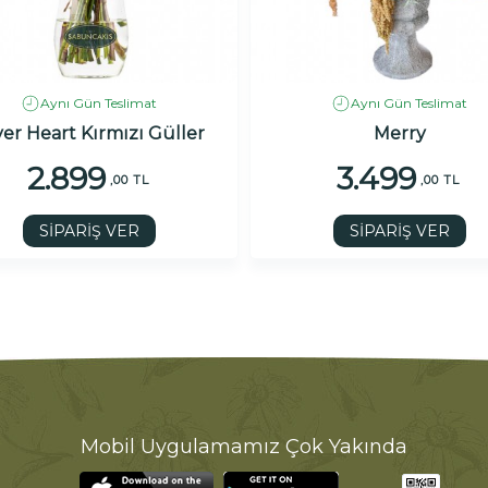
Aynı Gün Teslimat
Aynı Gün Teslimat
er Heart Kırmızı Güller
Merry
2.899
3.499
,00 TL
,00 TL
SİPARİŞ VER
SİPARİŞ VER
Mobil Uygulamamız Çok Yakında