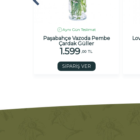
imat
Aynı Gün Teslimat
m
Paşabahçe Vazoda Pembe
Lov
Çardak Güller
1.599
 TL
,00 TL
R
SİPARİŞ VER