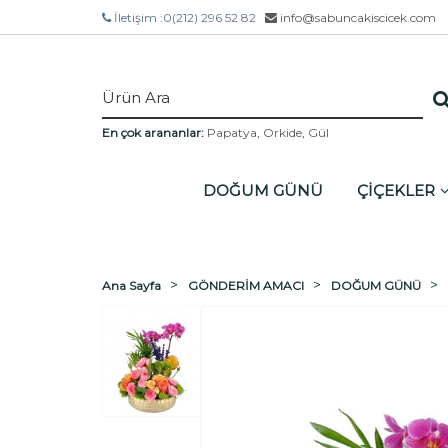
İletişim :
0(212) 296 52 82
info@sabuncakiscicek.com
En çok arananlar:
Papatya
,
Orkide
,
Gül
DOĞUM GÜNÜ
ÇİÇEKLER
Ana Sayfa
GÖNDERİM AMACI
DOĞUM GÜNÜ