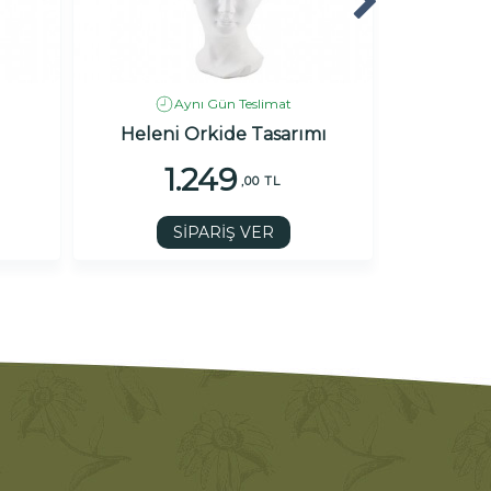
Aynı Gün Teslimat
Heleni Orkide Tasarımı
Si
1.249
1
,00 TL
SİPARİŞ VER