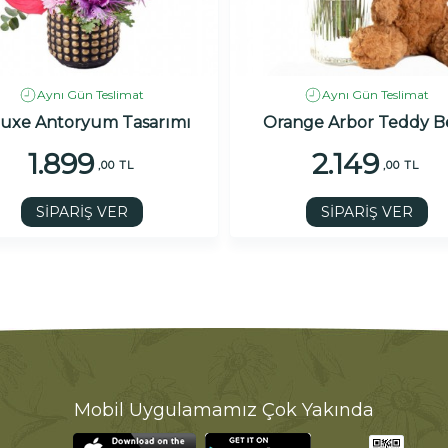
Aynı Gün Teslimat
Aynı Gün Teslimat
uxe Antoryum Tasarımı
Orange Arbor Teddy B
1.899
2.149
,00 TL
,00 TL
SİPARİŞ VER
SİPARİŞ VER
Mobil Uygulamamız Çok Yakında