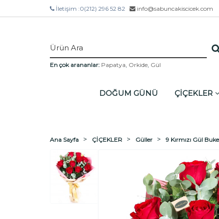
İletişim :
0(212) 296 52 82
info@sabuncakiscicek.com
En çok arananlar:
Papatya
,
Orkide
,
Gül
DOĞUM GÜNÜ
ÇİÇEKLER
Ana Sayfa
ÇİÇEKLER
Güller
9 Kırmızı Gül Buke