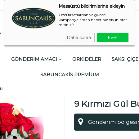
Masaüstü bildirimlerine ekleyin
Özel fırsatlardan ve güncel
kampanyalardan haberiniz olsun ister
misiniz?
Daha sonra
Evet
GÖNDERİM AMACI
ORKİDELER
SAKSI ÇİÇE
SABUNCAKİS PREMİUM
ti
9 Kırmızı Gül B