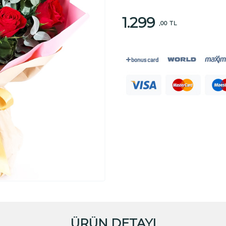
1.299
,00 TL
ÜRÜN DETAYI