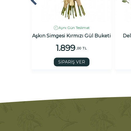
imat
Aynı Gün Teslimat
uketi
Aşkın Simgesi Kırmızı Gül Buketi
Del
1.899
0 TL
,00 TL
R
SİPARİŞ VER