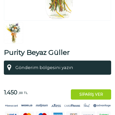
Purity Beyaz Güller
1.450
,00 TL
SİPARİŞ VER