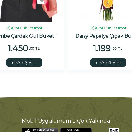
Aynı Gün Teslimat
Aynı Gün Teslimat
mbe Çardak Gül Buketi
Daisy Papatya Çiçek Bu
1.450
1.199
,00 TL
,00 TL
SİPARİŞ VER
SİPARİŞ VER
Mobil Uygulamamız Çok Yakında