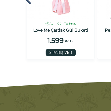
imat
Aynı Gün Teslimat
Bouquet
Love Me Çardak Gül Buketi
Pe
1.599
 TL
,00 TL
R
SİPARİŞ VER