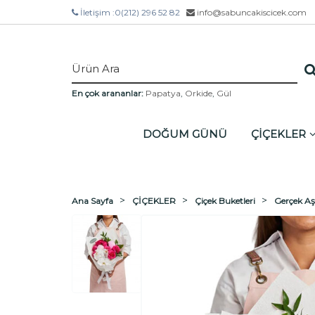
İletişim :
0(212) 296 52 82
info@sabuncakiscicek.com
En çok arananlar:
Papatya
,
Orkide
,
Gül
DOĞUM GÜNÜ
ÇİÇEKLER
Ana Sayfa
ÇİÇEKLER
Çiçek Buketleri
Gerçek Aş