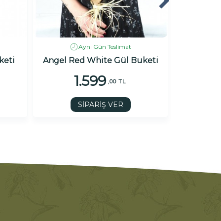
Aynı Gün Teslimat
keti
Angel Red White Gül Buketi
Ren
1.599
4
,00 TL
SİPARİŞ VER