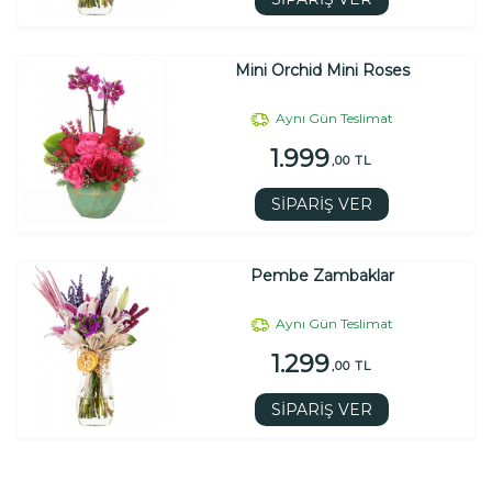
Mini Orchid Mini Roses
Aynı Gün Teslimat
1.999
,00 TL
SİPARİŞ VER
Pembe Zambaklar
Aynı Gün Teslimat
1.299
,00 TL
SİPARİŞ VER