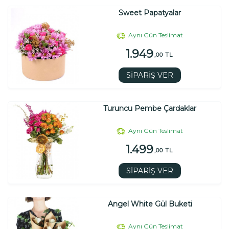
Sweet Papatyalar
Aynı Gün Teslimat
1.949
,00 TL
SİPARİŞ VER
Turuncu Pembe Çardaklar
Aynı Gün Teslimat
1.499
,00 TL
SİPARİŞ VER
Angel White Gül Buketi
Aynı Gün Teslimat