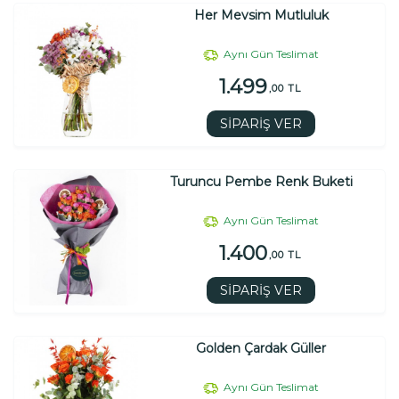
Her Mevsim Mutluluk
Aynı Gün Teslimat
1.499
,00 TL
SİPARİŞ VER
Turuncu Pembe Renk Buketi
Aynı Gün Teslimat
1.400
,00 TL
SİPARİŞ VER
Golden Çardak Güller
Aynı Gün Teslimat