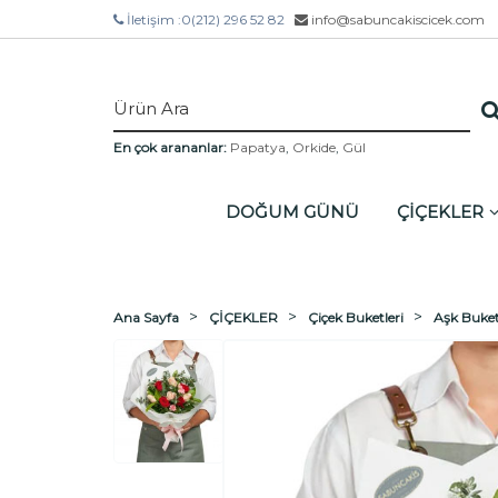
İletişim :
0(212) 296 52 82
info@sabuncakiscicek.com
En çok arananlar:
Papatya
,
Orkide
,
Gül
DOĞUM GÜNÜ
ÇİÇEKLER
Ana Sayfa
ÇİÇEKLER
Çiçek Buketleri
Aşk Buket