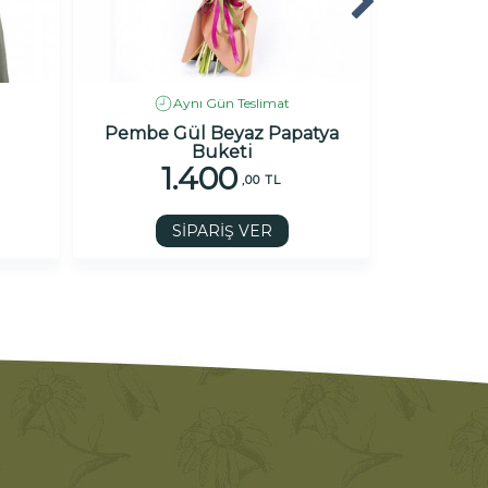
Aynı Gün Teslimat
Pembe Gül Beyaz Papatya
Aşkın Simge
Buketi
1.400
1
,00 TL
SİPARİŞ VER