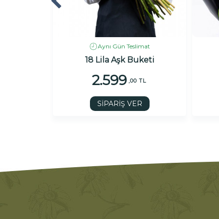
imat
Aynı Gün Teslimat
keti
18 Lila Aşk Buketi
2.599
TL
,00 TL
R
SİPARİŞ VER