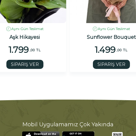
Aynı Gün Teslimat
Aynı Gün Teslimat
Aşk Hikayesi
Sunflower Bouquet
1.799
1.499
,00 TL
,00 TL
SİPARİŞ VER
SİPARİŞ VER
Mobil Uygulamamız Çok Yakında