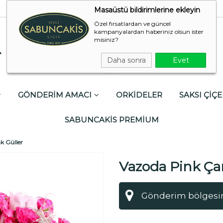
Masaüstü bildirimlerine ekleyin
Özel fırsatlardan ve güncel
kampanyalardan haberiniz olsun ister
misiniz?
Daha sonra
Evet
GÖNDERİM AMACI
ORKİDELER
SAKSI ÇİÇE
SABUNCAKİS PREMİUM
k Güller
Vazoda Pink Ça