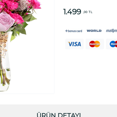
1.499
,00 TL
ÜRÜN DETAYI