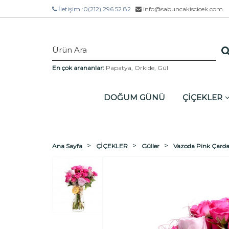
İletişim :
0(212) 296 52 82
info@sabuncakiscicek.com
En çok arananlar:
Papatya
,
Orkide
,
Gül
DOĞUM GÜNÜ
ÇİÇEKLER
Ana Sayfa
ÇİÇEKLER
Güller
Vazoda Pink Çarda