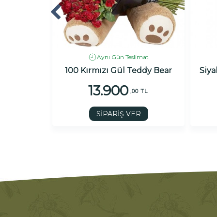
imat
Aynı Gün Teslimat
es
100 Kırmızı Gül Teddy Bear
Siya
13.900
TL
,00 TL
R
SİPARİŞ VER