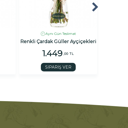
Aynı Gün Teslimat
Renkli Çardak Güller Ayçiçekleri
1.449
1
,00 TL
SİPARİŞ VER