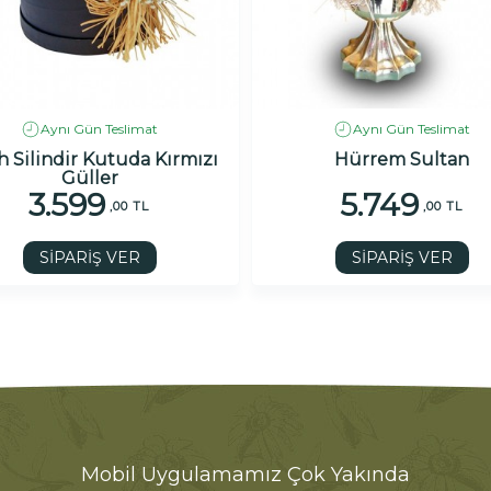
Aynı Gün Teslimat
Aynı Gün Teslimat
h Silindir Kutuda Kırmızı
Hürrem Sultan
Güller
3.599
5.749
,00 TL
,00 TL
SİPARİŞ VER
SİPARİŞ VER
Mobil Uygulamamız Çok Yakında