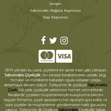
İletişim
Sabuncakis Mağaza Başvurusu
Bayi Başvurusu
1874 yılından bu yana, çiçeklere bir sanat eseri gibi yaklaşan
Sabuncakis Çiçekçilik ;
bu zanaatı beraberindeki ustalık, bilgi,
tecrübe ve inceliklerle babadan oğula ustadan çırağa
aktarmaya devam ediyor. Türkiye'nin ilk çiçekçisi
Sabuncakis
Çiçek
146 yıldır çiçekçilik sektörüne hizmet vermektedir.
Nesillerdir çiçekleri müşterilerileriyle buluşturma bilincini
taşıyan firmamız, çiçek siparişlerini her siparişte aynı kalite ve
taze çiçekler ile müşterilerine göndermenin haklı gururunu
yaşıyor. Türkiye'nin ilk Çiçekçisi
Sabuncakis
Çiçekçilik Sabaş