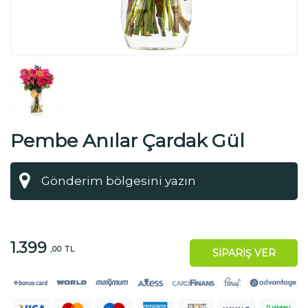
Pembe Anılar Çardak Gül
1.399
,00 TL
SİPARİŞ VER