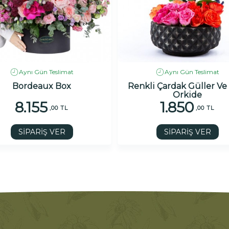
Aynı Gün Teslimat
Aynı Gün Teslimat
Bordeaux Box
Renkli Çardak Güller Ve
Orkide
8.155
1.850
,00 TL
,00 TL
SİPARİŞ VER
SİPARİŞ VER