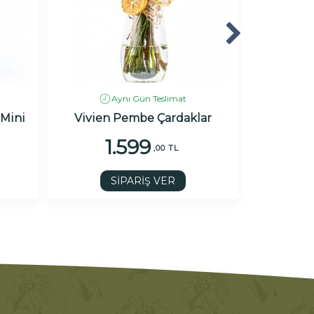
Aynı Gün Teslimat
 Mini
Vivien Pembe Çardaklar
Purp
1.599
1
,00 TL
SİPARİŞ VER