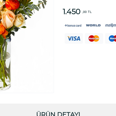
1.450
,00 TL
ÜRÜN DETAYI