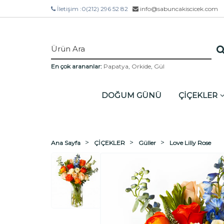
İletişim :
0(212) 296 52 82
info@sabuncakiscicek.com
En çok arananlar:
Papatya
,
Orkide
,
Gül
DOĞUM GÜNÜ
ÇİÇEKLER
Ana Sayfa
ÇİÇEKLER
Güller
Love Lilly Rose