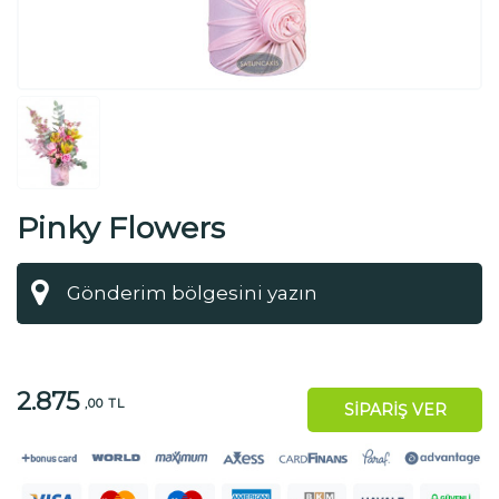
Pinky Flowers
2.875
,00 TL
SİPARİŞ VER