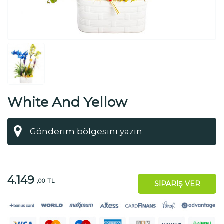
White And Yellow
4.149
,00 TL
SİPARİŞ VER