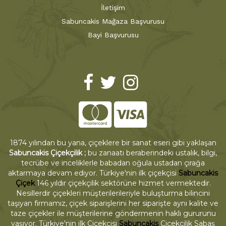
İletişim
Sabuncakis Mağaza Başvurusu
Bayi Başvurusu
1874 yılından bu yana, çiçeklere bir sanat eseri gibi yaklaşan
Sabuncakis Çiçekçilik ;
bu zanaatı beraberindeki ustalık, bilgi,
tecrübe ve inceliklerle babadan oğula ustadan çırağa
aktarmaya devam ediyor. Türkiye'nin ilk çiçekçisi
Sabuncakis
Çiçek
146 yıldır çiçekçilik sektörüne hizmet vermektedir.
Nesillerdir çiçekleri müşterilerileriyle buluşturma bilincini
taşıyan firmamız, çiçek siparişlerini her siparişte aynı kalite ve
taze çiçekler ile müşterilerine göndermenin haklı gururunu
yaşıyor. Türkiye'nin ilk Çiçekçisi
Sabuncakis
Çiçekçilik Sabaş