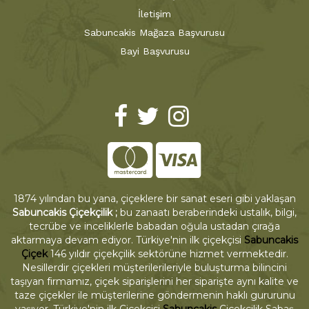
İletişim
Sabuncakis Mağaza Başvurusu
Bayi Başvurusu
1874 yılından bu yana, çiçeklere bir sanat eseri gibi yaklaşan
Sabuncakis Çiçekçilik ;
bu zanaatı beraberindeki ustalık, bilgi,
tecrübe ve inceliklerle babadan oğula ustadan çırağa
aktarmaya devam ediyor. Türkiye'nin ilk çiçekçisi
Sabuncakis
Çiçek
146 yıldır çiçekçilik sektörüne hizmet vermektedir.
Nesillerdir çiçekleri müşterilerileriyle buluşturma bilincini
taşıyan firmamız, çiçek siparişlerini her siparişte aynı kalite ve
taze çiçekler ile müşterilerine göndermenin haklı gururunu
yaşıyor. Türkiye'nin ilk Çiçekçisi
Sabuncakis
Çiçekçilik Sabaş