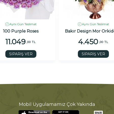
Aynı Gün Teslimat
Aynı Gün Teslimat
100 Purple Roses
Bakır Design Mor Orkid
11.049
4.450
,00 TL
,00 TL
SİPARİŞ VER
SİPARİŞ VER
Mobil Uygulamamız Çok Yakında