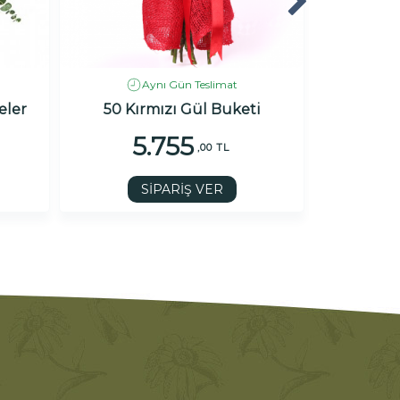
Aynı Gün Teslimat
eler
50 Kırmızı Gül Buketi
Sı
5.755
4
,00 TL
SİPARİŞ VER