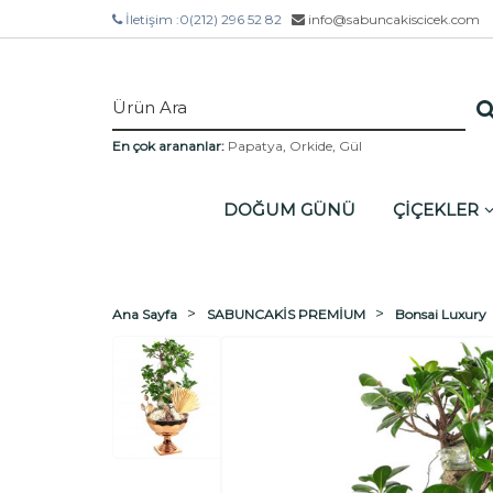
İletişim :
0(212) 296 52 82
info@sabuncakiscicek.com
En çok arananlar:
Papatya
,
Orkide
,
Gül
DOĞUM GÜNÜ
ÇİÇEKLER
Ana Sayfa
SABUNCAKİS PREMİUM
Bonsai Luxury