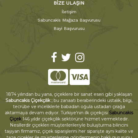
BİZE ULAŞIN
İletişim
Sabuncakis Mağaza Başvurusu
Bayi Başvurusu
1874 yılından bu yana, çiçeklere bir sanat eseri gibi yaklaşan
Sabuncakis Çiçekçilik ;
bu zanaatı beraberindeki ustalık, bilgi,
tecrübe ve inceliklerle babadan oğula ustadan çırağa
aktarmaya devam ediyor. Türkiye'nin ilk çiçekçisi
Sabuncakis
Çiçek
146 yıldır çiçekçilik sektörüne hizmet vermektedir.
Nesillerdir çiçekleri müşterilerileriyle buluşturma bilincini
taşıyan firmamız, çiçek siparişlerini her siparişte aynı kalite ve
taze çiçekler ile müşterilerine göndermenin haklı gururunu