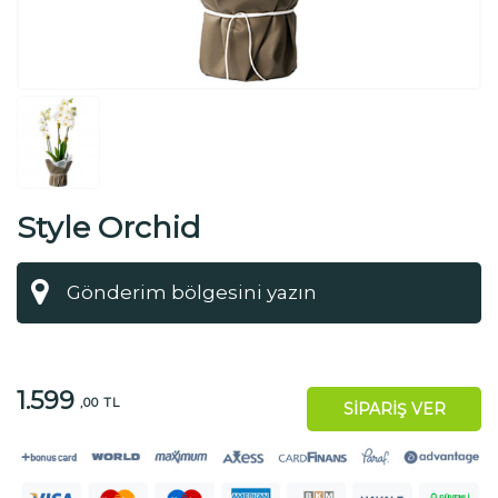
Style Orchid
1.599
,00 TL
SİPARİŞ VER