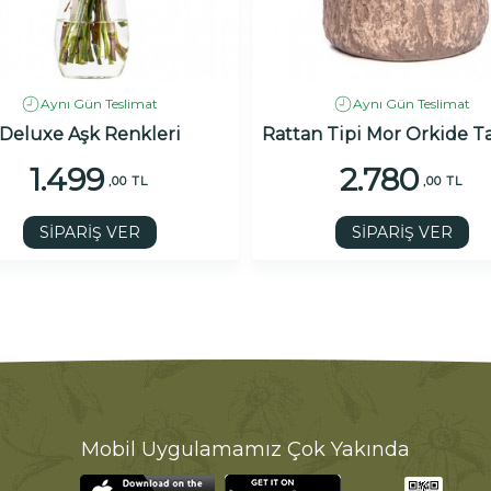
Aynı Gün Teslimat
Aynı Gün Teslimat
Deluxe Aşk Renkleri
Rattan Tipi Mor Orkide T
1.499
2.780
,00 TL
,00 TL
SİPARİŞ VER
SİPARİŞ VER
Mobil Uygulamamız Çok Yakında