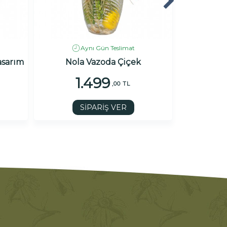
Aynı Gün Teslimat
asarım
Nola Vazoda Çiçek
Renkli Ça
1.499
1
,00 TL
SİPARİŞ VER