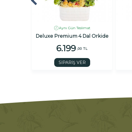
imat
Aynı Gün Teslimat
m
Deluxe Premium 4 Dal Orkide
6.199
TL
,00 TL
R
SİPARİŞ VER