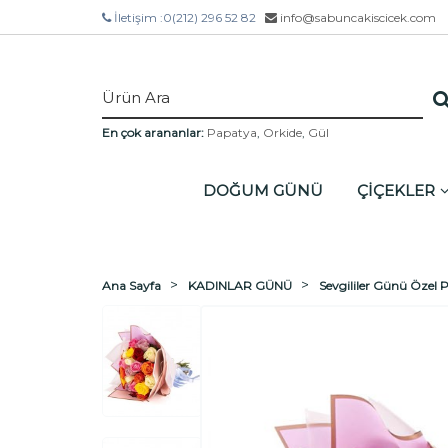
İletişim :
0(212) 296 52 82
info@sabuncakiscicek.com
En çok arananlar:
Papatya
,
Orkide
,
Gül
DOĞUM GÜNÜ
ÇİÇEKLER
Ana Sayfa
KADINLAR GÜNÜ
Sevgililer Günü Özel