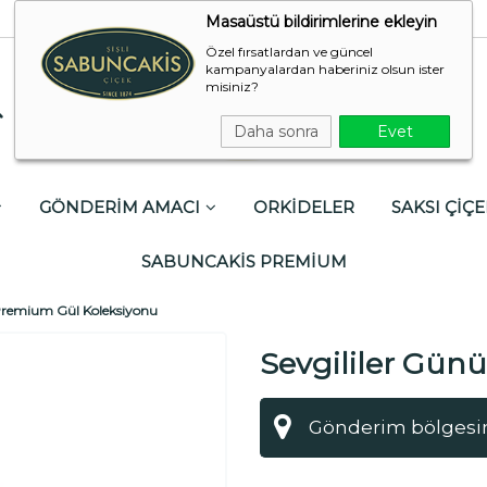
Masaüstü bildirimlerine ekleyin
Özel fırsatlardan ve güncel
kampanyalardan haberiniz olsun ister
misiniz?
Daha sonra
Evet
GÖNDERİM AMACI
ORKİDELER
SAKSI ÇİÇE
SABUNCAKİS PREMİUM
 Premium Gül Koleksiyonu
Sevgililer Gün
Koleksiyonu