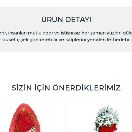
ÜRÜN DETAYI
verir, insanları mutlu eder ve istisnasız her zaman yüzleri gü
ir buket çiçek gönderebilir ve kalplerini yeniden fethedebilir
SİZİN İÇİN ÖNERDİKLERİMİZ