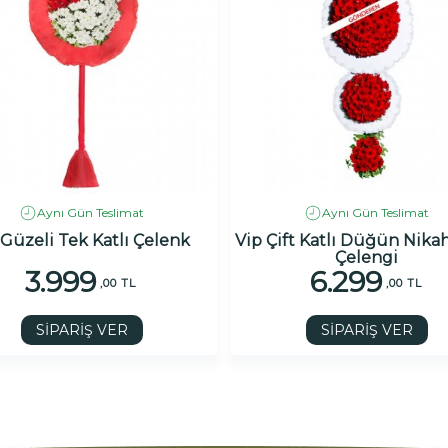
Aynı Gün Teslimat
Aynı Gün Teslimat
 Güzeli Tek Katlı Çelenk
Vip Çift Katlı Düğün Nikah
Çelengi
3.999
6.299
,00 TL
,00 TL
SİPARİŞ VER
SİPARİŞ VER