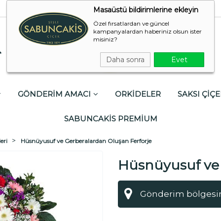
Masaüstü bildirimlerine ekleyin
Özel fırsatlardan ve güncel
kampanyalardan haberiniz olsun ister
misiniz?
Daha sonra
Evet
GÖNDERİM AMACI
ORKİDELER
SAKSI ÇİÇE
SABUNCAKİS PREMİUM
eri
Hüsnüyusuf ve Gerberalardan Oluşan Ferforje
Hüsnüyusuf ve
Ferforje