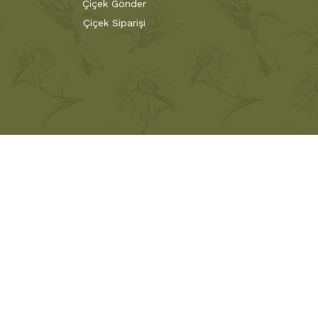
Çiçek Gönder
Çiçek Siparişi
ık, bilgi, tecrübe ve inceliklerle babadan oğula
rüne hizmet vermektedir. Nesillerdir çiçekleri
ile müşterilerine göndermenin haklı gururunu yaşıyor.
 Çiçekçilik Tüm Hakları Saklıdır.