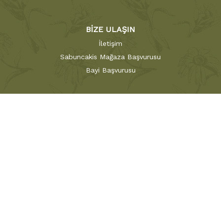
BİZE ULAŞIN
İletişim
Sabuncakis Mağaza Başvurusu
Bayi Başvurusu
 gibi yaklaşan
Sabuncakis Çiçekçilik ;
bu zanaatı beraberindeki ustal
iye'nin ilk çiçekçisi
Sabuncakis Çiçek
146 yıldır çiçekçilik sektö
amız, çiçek siparişlerini her siparişte aynı kalite ve taze çiçekler 
çekçilik Sabaş A.Ş Markasıdır. Copyright © 2023 Sabuncakis