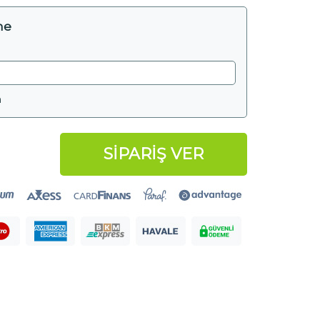
me
m
SİPARİŞ VER