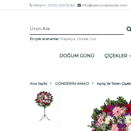
İletişim :
0(212) 296 52 82
info@sabuncakiscicek.com
En çok arananlar:
Papatya
,
Orkide
,
Gül
DOĞUM GÜNÜ
ÇİÇEKLER
Ana Sayfa
GÖNDERİM AMACI
Açılış Ve Tören Çiçekl