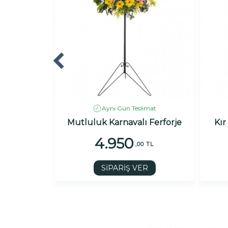
imat
Aynı Gün Teslimat
lı Çelenk
Mutluluk Karnavalı Ferforje
Kır
4.950
 TL
,00 TL
R
SİPARİŞ VER