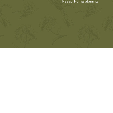
Hesap Numaralarımız
1874 yılından bu yana, çiçeklere bir sanat eseri
ustadan çırağa aktarmaya devam ediyor. Türk
müşterilerileriyle buluşturma bilincini taşıyan firm
Türkiye'nin ilk Çiçekçisi
Sabuncakis
Çi