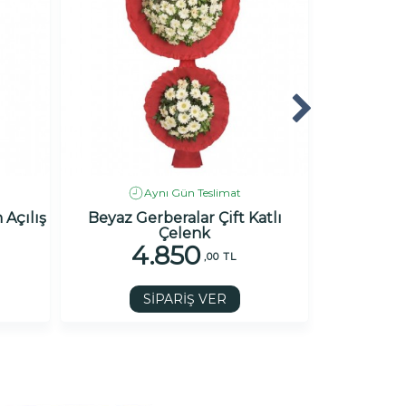
Aynı Gün Teslimat
 Açılış
Beyaz Gerberalar Çift Katlı
Pembe Ge
Çelenk
4.850
4
,00 TL
SİPARİŞ VER