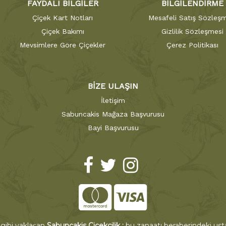
FAYDALI BİLGİLER
BİLGİLENDİRME
Çiçek Kart Notları
Mesafeli Satış Sözleşm
Çiçek Bakımı
Gizlilik Sözleşmesi
Mevsimlere Göre Çiçekler
Çerez Politikası
BİZE ULAŞIN
İletişim
Sabuncakis Mağaza Başvurusu
Bayi Başvurusu
 gibi yaklaşan
Sabuncakis Çiçekçilik ;
bu zanaatı beraberindeki ustal