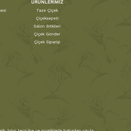
ÜRÜNLERİMİZ
esi
Taze Çiçek
Çiçeksepeti
Salon Bitkileri
Çiçek Gönder
Çiçek Siparişi
ık, bilgi, tecrübe ve inceliklerle babadan oğula