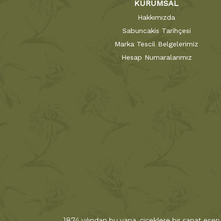
KURUMSAL
Hakkımızda
Sabuncakis Tarihçesi
Marka Tescil Belgelerimiz
Hesap Numaralarımız
1874 yılından bu yana, çiçeklere bir sanat eseri