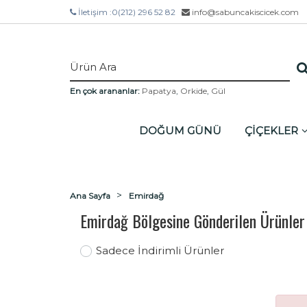
İletişim :
0(212) 296 52 82
info@sabuncakiscicek.com
En çok arananlar:
Papatya
,
Orkide
,
Gül
DOĞUM GÜNÜ
ÇİÇEKLER
Ana Sayfa
Emirdağ
Emirdağ Bölgesine Gönderilen Ürünler
Sadece İndirimli Ürünler