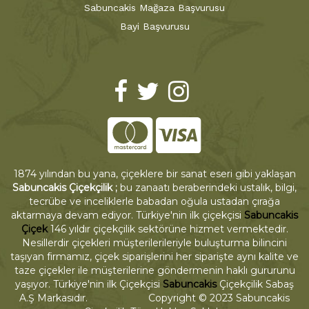
Sabuncakis Mağaza Başvurusu
Bayi Başvurusu
1874 yılından bu yana, çiçeklere bir sanat eseri gibi yaklaşan
Sabuncakis Çiçekçilik ;
bu zanaatı beraberindeki ustalık, bilgi,
tecrübe ve inceliklerle babadan oğula ustadan çırağa
aktarmaya devam ediyor. Türkiye'nin ilk çiçekçisi
Sabuncakis
Çiçek
146 yıldır çiçekçilik sektörüne hizmet vermektedir.
Nesillerdir çiçekleri müşterilerileriyle buluşturma bilincini
taşıyan firmamız, çiçek siparişlerini her siparişte aynı kalite ve
taze çiçekler ile müşterilerine göndermenin haklı gururunu
yaşıyor. Türkiye'nin ilk Çiçekçisi
Sabuncakis
Çiçekçilik Sabaş
A.Ş Markasıdır. Copyright © 2023 Sabuncakis