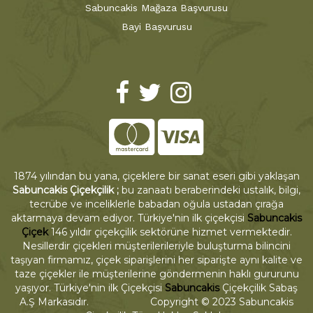
Sabuncakis Mağaza Başvurusu
Bayi Başvurusu
1874 yılından bu yana, çiçeklere bir sanat eseri gibi yaklaşan
Sabuncakis Çiçekçilik ;
bu zanaatı beraberindeki ustalık, bilgi,
tecrübe ve inceliklerle babadan oğula ustadan çırağa
aktarmaya devam ediyor. Türkiye'nin ilk çiçekçisi
Sabuncakis
Çiçek
146 yıldır çiçekçilik sektörüne hizmet vermektedir.
Nesillerdir çiçekleri müşterilerileriyle buluşturma bilincini
taşıyan firmamız, çiçek siparişlerini her siparişte aynı kalite ve
taze çiçekler ile müşterilerine göndermenin haklı gururunu
yaşıyor. Türkiye'nin ilk Çiçekçisi
Sabuncakis
Çiçekçilik Sabaş
A.Ş Markasıdır. Copyright © 2023 Sabuncakis