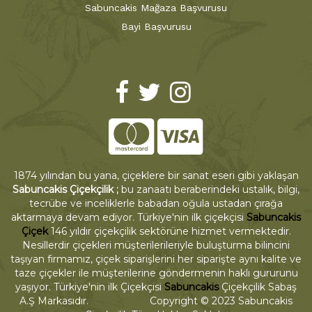
Sabuncakis Mağaza Başvurusu
Bayi Başvurusu
1874 yılından bu yana, çiçeklere bir sanat eseri gibi yaklaşan
Sabuncakis Çiçekçilik ;
bu zanaatı beraberindeki ustalık, bilgi,
tecrübe ve inceliklerle babadan oğula ustadan çırağa
aktarmaya devam ediyor. Türkiye'nin ilk çiçekçisi
Sabuncakis
Çiçek
146 yıldır çiçekçilik sektörüne hizmet vermektedir.
Nesillerdir çiçekleri müşterilerileriyle buluşturma bilincini
taşıyan firmamız, çiçek siparişlerini her siparişte aynı kalite ve
taze çiçekler ile müşterilerine göndermenin haklı gururunu
yaşıyor. Türkiye'nin ilk Çiçekçisi
Sabuncakis
Çiçekçilik Sabaş
A.Ş Markasıdır. Copyright © 2023 Sabuncakis