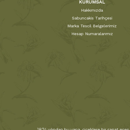
KURUMSAL
Hakkımızda
Sabuncakis Tarihçesi
Marka Tescil Belgelerimiz
Hesap Numaralarımız
1874 yılından bu yana, çiçeklere bir sanat eseri