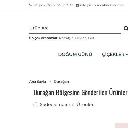
İletişim :
0(212) 296 52 82
info@sabuncakiscicek.com
En çok arananlar:
Papatya
,
Orkide
,
Gül
DOĞUM GÜNÜ
ÇİÇEKLER
Ana Sayfa
Durağan
Durağan Bölgesine Gönderilen Ürünler
Sadece İndirimli Ürünler