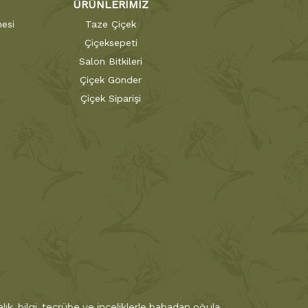
ÜRÜNLERİMİZ
esi
Taze Çiçek
Çiçeksepeti
Salon Bitkileri
Çiçek Gönder
Çiçek Siparişi
ık, bilgi, tecrübe ve inceliklerle babadan oğula