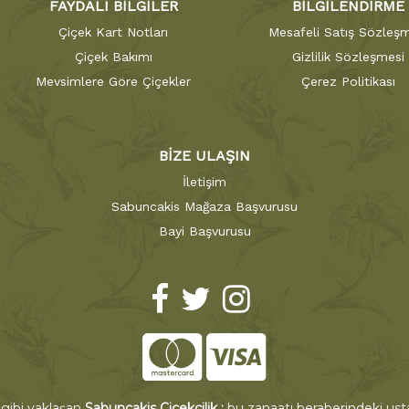
FAYDALI BİLGİLER
BİLGİLENDİRME
Çiçek Kart Notları
Mesafeli Satış Sözleşm
Çiçek Bakımı
Gizlilik Sözleşmesi
Mevsimlere Göre Çiçekler
Çerez Politikası
BİZE ULAŞIN
İletişim
Sabuncakis Mağaza Başvurusu
Bayi Başvurusu
 gibi yaklaşan
Sabuncakis Çiçekçilik ;
bu zanaatı beraberindeki ustal