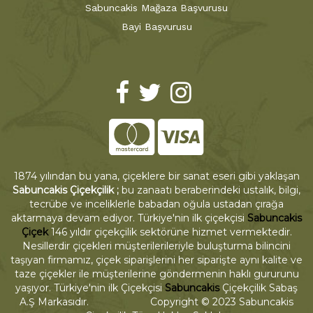
Sabuncakis Mağaza Başvurusu
Bayi Başvurusu
1874 yılından bu yana, çiçeklere bir sanat eseri gibi yaklaşan
Sabuncakis Çiçekçilik ;
bu zanaatı beraberindeki ustalık, bilgi,
tecrübe ve inceliklerle babadan oğula ustadan çırağa
aktarmaya devam ediyor. Türkiye'nin ilk çiçekçisi
Sabuncakis
Çiçek
146 yıldır çiçekçilik sektörüne hizmet vermektedir.
Nesillerdir çiçekleri müşterilerileriyle buluşturma bilincini
taşıyan firmamız, çiçek siparişlerini her siparişte aynı kalite ve
taze çiçekler ile müşterilerine göndermenin haklı gururunu
yaşıyor. Türkiye'nin ilk Çiçekçisi
Sabuncakis
Çiçekçilik Sabaş
A.Ş Markasıdır. Copyright © 2023 Sabuncakis