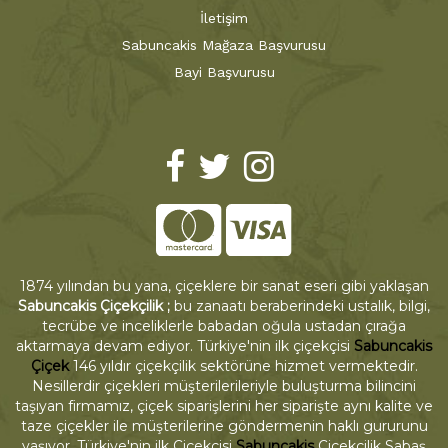
İletişim
Sabuncakis Mağaza Başvurusu
Bayi Başvurusu
1874 yılından bu yana, çiçeklere bir sanat eseri gibi yaklaşan
Sabuncakis Çiçekçilik ;
bu zanaatı beraberindeki ustalık, bilgi,
tecrübe ve inceliklerle babadan oğula ustadan çırağa
aktarmaya devam ediyor. Türkiye'nin ilk çiçekçisi
Sabuncakis
Çiçek
146 yıldır çiçekçilik sektörüne hizmet vermektedir.
Nesillerdir çiçekleri müşterilerileriyle buluşturma bilincini
taşıyan firmamız, çiçek siparişlerini her siparişte aynı kalite ve
taze çiçekler ile müşterilerine göndermenin haklı gururunu
yaşıyor. Türkiye'nin ilk Çiçekçisi
Sabuncakis
Çiçekçilik Sabaş